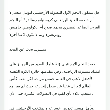
هل سيكون النجم الأول للبطولة الأرجنتيني ليونيل ميسي؟
أم خصمه العنيد البرتغالي كريستيانو رونالدو؟ أم النجم
العربي الصاعد المصري محمد صلاح أم الكولومبي خاميس
رودريغيز؟ ولم لا يكون لاعبا آخر؟
ميسي.. بحث عن المجد
حصد النجم الأرجنتيني (31 عاما) العديد من الجوائز على
امتداد مسيرته الرياضية، وفي مقدمتها جائزة الكرة الذهبية
لأفضل لاعب في العالم خمس مرات. لكن لقب كأس
العالم لا يزال غائبا عن سجل إنجازاته حيث لم يفز مع
منتخب بلاده بأي لقب في البطولات الكبيرة حتى الآن.
ويأمل ميسي تعويض خسارته والمنتخب الأرجنتيني في