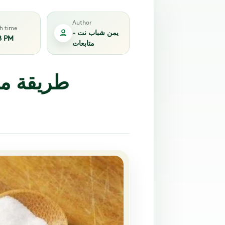
Author
sh time
يمن شباب نت -
8 PM
متابعات
طريقة مت