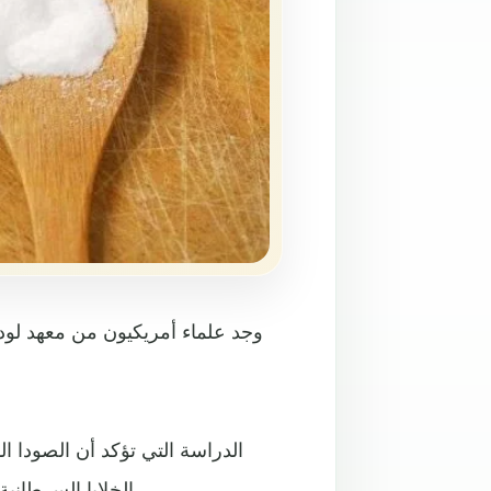
وجد علماء أمريكيون من معهد لود
الخلايا السرطانية (عند قطع الدورة الدموية والأوكسجين عنها) في عمق الورم.