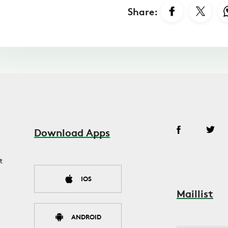
Share:
Download Apps
t
IOS
Maillist
ANDROID