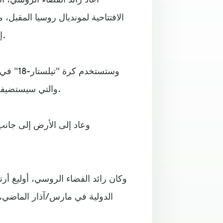
الافتتاحية لمونديال روسيا المقبل
إم إس-07" أثناء عودة طاقم محطة الفضاء الدولية إلى الأرض.
وستستخد
والتي سيستضيفها ملعب "لوجنيكي" في موسكو يوم 14 يونيو/ حزيران الجاري.
وعاد إلى الأرض إلى جانب 
وكان رائد الفضاء الروسي، أوليغ أر
الدولية في مارس/آذار الماضي، 