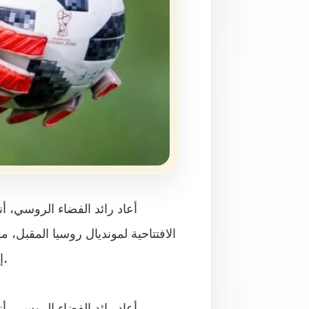
الافتتاحية لمونديال روسيا المقبل،
إم إس-07" أثناء عودة طاقم محطة الفضاء الدولية إلى الأرض.