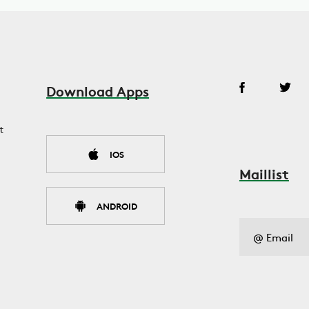
Download Apps
t
IOS
Maillist
ANDROID