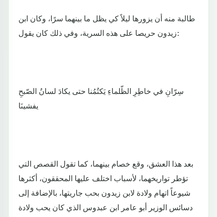
طالبة منه أن يزورها ليلاً كي يظل ما بينهما سرًا، وكان ابن
زيدون حريصا على هذه السرية، وفي ذلك كان يقول:
سِرّانِ في خاطِرِ الظّلماءِ يَكتُمُنا حتى يكادَ لسانُ الصّبحِ
يفشينَا
بعد هذا العشق، وقع خصام بينهما، كما تقول القصص التي
تؤطر تواريخهما، لأسباب اختلف عليها المحققون، أكثرها
شيوعاً اتهام ولادة لابن زيدون بحب جاريتها، بالإضافة إلى
دسائس الوزير أبو عامر ابن عبدوس الذي كان يحب ولادة