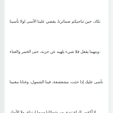
نكاد، حين تناجيكم ضمائرنا، يقضي علينا الأسى لولا تأسينا
ومهما يفعل فلا شيء يلهيه عن حزنه، حتى الخمر والغناء:
نأسى عليك إذا حثت، مشعشعة، فينا الشمول، وغنانا مغنينا
لا أكؤس الراح تبدي من شمائلنا سيما ارتياح، ولا الأوتار