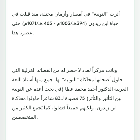
أثرت "النونية" في أمصار وأزمان مختلة، منذ قيلت في
حياة ابن زيدون (394هـ/1003م - 463 هـ/1071م) حتى
عصرنا هذا.
وباتت مركزاً لعدد لا حصر له من القصائد الغزلية التي
حاول أصحابها محاكاة "النونية" بها، جمع منها أستاذ اللغة
العربية الدكتور أحمد محمد عطا (في بحث أعده عن النونية
بين التأثير والتأثر) 75 قصيدة لـ83 شاعراً حاولوا محاكاة
ابن زيدون، ولكنهم جميعاً فشلوا، كما يُجمع الكثير من
المتخصصين.