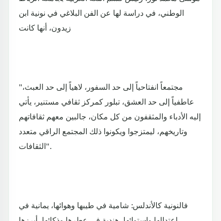
الوطني، في دراسة لها عن الفن البلاغي في نونية ابن
زيدون، أنها كانت
"مجتمعاً انفتاحياً إلى حد السفور، لاهياً إلى حد العبث،
عاطفياً إلى حد العشق، تبلور كمركز ثقافي مستنير، يأتي
إليه الأدباء والمثقفون من كل مكان، جالبين معهم ثقافاتهم
وتاريخهم، ليمتزجوا ويكونوا ذلك المجتمع الراقي متعدد
الثقافات".
فالنونية كالأندلس: شامية في طيبها وهوائها، يمانية في
اعتدالها واستوائها، هندية في عطرها وذكائها، أبرزها