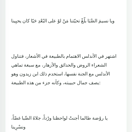
ويا نسيمَ الصَّبَا بلّغْ تحيّتنا مَنْ لوْ على البُعْدِ حَيّا كان يحيِينا
اشتهر في الأندلس الاهتمام بالطبيعة في الأشعار، فتناول
الشعراء الروض والحدائق والأزهار، مع سبغة تماهي
الأندلس مع الجنة نفسها، استخدم ذلك ابن زيدون وهو
يصف جمال حبيبته، وكأنه جزء من هذه الطبيعة:
يا روْضة طالما أجنتْ لواحظنا ورْداً، جلاهُ الصِّبا غضّاً،
ونسْرِينا