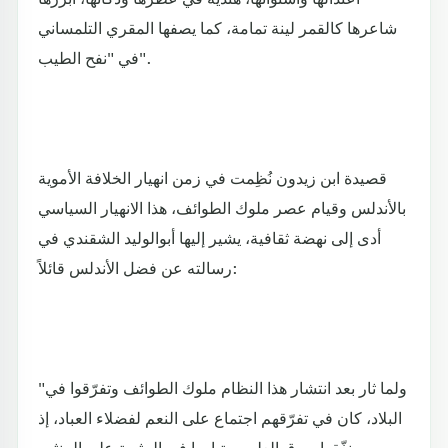
شاعرها كالقمر لينة تمامة، كما يصفها المقري التلمساني
في "نفح الطيب".
قصيدة ابن زيدون نُظِمت في زمن انهيار الخلافة الأموية
بالأندلس وقيام عصر ملوك الطوائف، هذا الانهيار السياسي
أدى إلى نهضة ثقافية، يشير إليها أبوالوليد الشقندي في
رسالته عن فضل الأندلس قائلاً:
"ولما ثار بعد انتشار هذا النظام ملوك الطوائف وتفرّقوا في
البلاد، كان في تفرّقهم اجتماع على النعم لفضلاء العباد، إذ
نفّقوا سوق العلم، و تباروا في المثوبة على المنثور