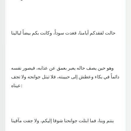
حالت لفقدكم أيامنا، فغدت سوداً، وكانت بكم بيضاً ليالينا
وهو حين يصف حاله يعبر بعمق عن عذابه، فيصور نفسه
دائماً في بكاء وعطش إلى حبيبته، فلا تبتل جوانحه ولا تجف
عيناه:
بنتم وبنا، فما ابتلت جوانحنا شوقا إليكم، ولا جفت مآقينا