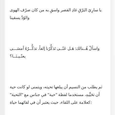
يا سارِيَ البَرْقِ غادِ القصر واسقِ به من كان صرْف الهوى
والوُدَّ يسقينا
واسألْ هُــنالك: هَـل عَنّــى تَذكُّرُنا إلفاً، تذكُّــرُهُ أمسَـــى
يعنّـيـنَــا؟
ثم يطلب من النسيم أن يبلغها تحيته، ويتمنى لو كانت حية
أن تحَيٍّيهِ، مستخدما لفظة "حية" في جناس مع "التحية"
كعلامة على اللقاء، حيث يعتبر أن في لقائهما حياة: