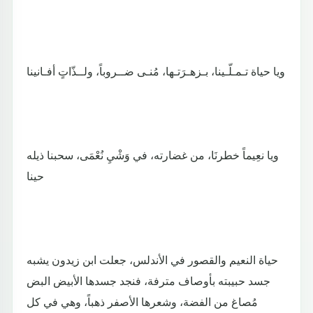
ويا حياة تـمـلّـينا، بـزهـرَتـها، مُنـى ضــروباً، ولــذّاتٍ أفـانينا
ويا نعِيماً خطرنَا، من غضارته، في وَشْيِ نُعْمَى، سحبنا ذيله
حينا
حياة النعيم والقصور في الأندلس، جعلت ابن زيدون يشبه
جسد حبيبته بأوصاف مترفة، فنجد جسدها الأبيض البض
مُصاغ من الفضة، وشعرها الأصفر ذهباً، وهي في كل