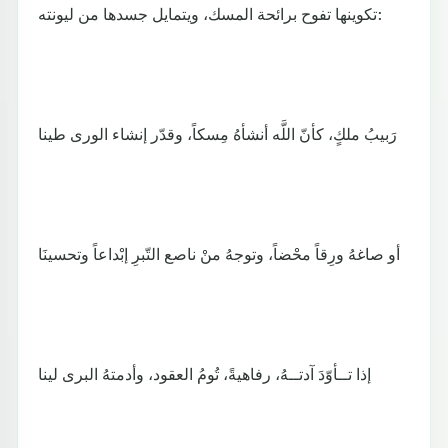
تكوينها تفوح برائحة المسك، ويتمايل جسدها من ليونته:
رَبيبُ ملكٍ، كأنّ اللَّه أنشأهُ مِسكاً، وقدّر إنشاء الورى طينا
أو صاغهُ ورِقاً محْضاً، وتوجهُ منْ ناصع التّبرِ إبْداعاً وتحسينَا
إذا تــأوّدَ آدتــهُ، رفاهيةً، تُومُ العقود، وأدمتهُ البرى لينا