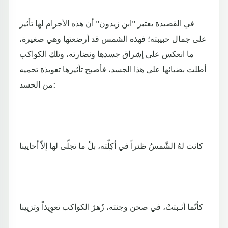
في القصيدة يعتبر "ابن زيدون" أن هذه الأجرام لها تأثير
على جمال حبيبته؛ فهذه الشمس قد أرضعتها وهي صغيرة،
ما انعكس على إشراق جسدها ونضارته، وتلك الكواكب
أطلت بضيائها على هذا الجسد، فأصبح تأثيرها تعويذة تحميه
من الحسد:
كانت لهُ الشّمسُ ظئراً في أكِلّته، بلْ ما تجلّى لها إلاّ أحايينا
كأنّما أثـبتتْ، في صحن وجنته، زُهرُ الكواكب تعوِيذاً وتزيِينا