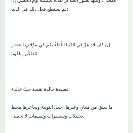
لم يستطع فعل ذلك في الدنيا:
إنْ كان قد عزّ في الدّنيا اللّقاءُ بكمْ في موْقفِ الحَشرِ
نَلقاكُم وتلقُونا
قصيدة خالدة لقصة حبّ خالدة
ما سبق من معانٍ وغيرها، جعل النونية وشاعرها محط
تحليلات وتفسيرات وتقييمات لا تحصى.