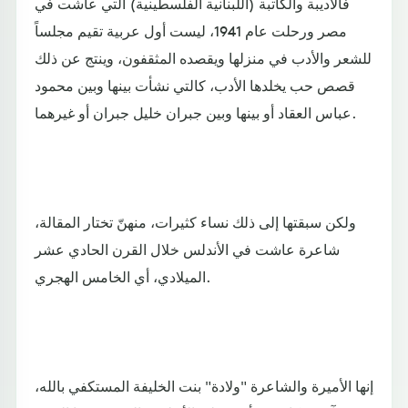
فالأديبة والكاتبة (اللبنانية الفلسطينية) التي عاشت في
مصر ورحلت عام 1941، ليست أول عربية تقيم مجلساً
للشعر والأدب في منزلها ويقصده المثقفون، وينتج عن ذلك
قصص حب يخلدها الأدب، كالتي نشأت بينها وبين محمود
عباس العقاد أو بينها وبين جبران خليل جبران أو غيرهما.
ولكن سبقتها إلى ذلك نساء كثيرات، منهنّ تختار المقالة،
شاعرة عاشت في الأندلس خلال القرن الحادي عشر
الميلادي، أي الخامس الهجري.
إنها الأميرة والشاعرة "ولادة" بنت الخليفة المستكفي بالله،