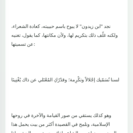
نجد "ابن زيدون" لا يبوح باسم حبيبته، كعادة الشعراء،
ولكنه غلّف ذلك بتكريم لها، ولأن مكانتها، كما يقول، تغنيه
عن تسميتها:
لسنا نُسَمّيك إجْلالاً وتكْرِمة؛ وقدْرُكِ المُعْتَلي عن ذاك يُغْنِينَا
وهو كذلك يستقي من صور القيامة والآخرة في روحها
الإسلامية، ونلمح في القصيدة أكثر من بيت يحمل هذا
المعنى، ومنها تصور الشاعر لقائه بحبيبته يوم الحشر، إذا