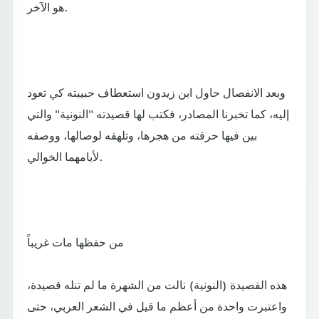
هو الآخر.
وبعد الانفصال حاول ابن زيدون استعطاف حبيبته كي تعود
إليه، كما تخبرنا المصادر، فكتب لها قصيدته "النونية" والتي
بين فيها حرقته من هجرها، وتلهفه لوصالها، ووصفه
لأيامهما الخوالي.
من حفظها مات غريباً
هذه القصيدة (النونية) نالت من الشهرة ما لم تنله قصيدة،
واعتبرت واحدة من أعظم ما قيل في الشعر العربي، حتى