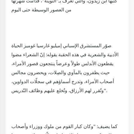
كتبها ابن زيدون، والتي تعرف بـ"النوينة"، فدامت شهرتها
من العصور الوسيطة حتى اليوم
صوّر المستشرق الإسباني إميليو غارسيا غوميز الحياة
الأدبية والشعرية في هذه الحقبة بقوله: إنّ الشعراء مضوا
يقطعون الأندلس طولاً وعرضاً ينتجعون قصور الأمراء،
حيث يظفرون بالمآوي والصِلات، ويحضرون مجالس
أصحاب الأمراء، وتدرج أسماؤهم في سجلّات الدواوين،
وتُقرر لهم الأرزاق، وتُخلع عليهم وظائف التّدريس".
كما يضيف: "وكان كبار القوم من ملوك ووزراء وأصحاب