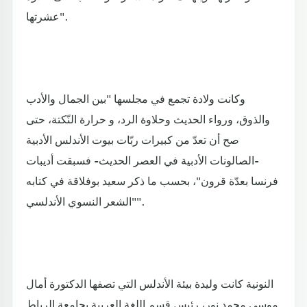
عشرتها".
وكانت ولادة تجمع في مجلسها "بين الجمال والأدب
والذوق، ورواء الحديث وحلاوة الرد، و حرارة النّكتة، حتى
صح أن تعدّ من كبيرات ربّات بيوت الأندلس الأدبية
-الصالونات الأدبية في العصر الحديث- فسبقت أديبات
فرنسا بعدّة قرون"، بحسب ما ذكر سعيد بوفلاقة في كتابه
"الشعر النسوي الأندلسي".
النونية كانت وليدة بيئة الأندلس التي تصفها الدكتورة أمال
موسى محمد نور، رئيس قسم اللغة العربية بجامعة الرباط