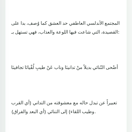
المجتمع الأندلسي العاطفي حد العشق كما وُصف، بدا على
القصيدة، التي شاعت فيها اللوعة والعذاب، فهي تستهل بـ:
أضْحى التّنائي بديلاً منْ تدانينَا وناب عَنْ طيبِ لُقْيانَا تجافينَا
تعبيراً عن تبدل حاله مع معشوقته من التداني (أي القرب
وطيب اللقاء) إلى التنائي (أي البعد والفراق).