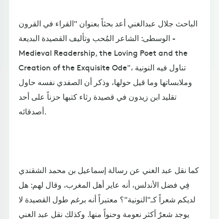
الباحث جلال عبدالغني أعد بحثاً بعنوان "القراء في القرون
الوسطى: الشاعر المُحب وتأليف القصيدة البديعة -
Medieval Readership, the Loving Poet and the
Creation of the Exquisite Ode"، تناول فيه النونية
وملابساتها وما قيل حولها، وذكر أن الصفدي نفسه حاول
تقليد ابن زيدون في قصيدة رثاء كتبها حزناً على أحد
أصدقائه.
كما نقل عبد الغني عن رسالة إسماعيل بن محمد الشقندي
فِي فضل الأندلس، أنه عاير أهل المغرب، وقال لهم: هل
لديكم شعراً كـ"النونية"؟ معتبراً أنه برغم طول القصيدة لا
يوجد شعرٌ أكثر نعومة وحنواً منها. وكذلك نقل عبد الغني