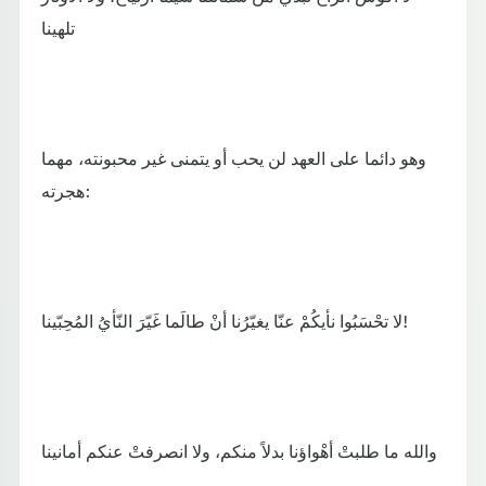
تلهينا
وهو دائما على العهد لن يحب أو يتمنى غير محبونته، مهما
هجرته:
لا تحْسَبُوا نأيكُمْ عنّا يغيّرُنا أنْ طالَما غَيّرَ النّأيُ المُحِبّينا!
والله ما طلبتْ أهْواؤنا بدلاً منكم، ولا انصرفتْ عنكم أمانينا