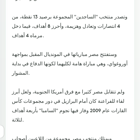
وتصدر منتخب "الساجدين" المجموعة برصيد 13 نقطة، من
4 انتصارات وتعادل وهزيمة، وأحرز 8 أهداف، فيما دخل
مرماه 4 أهداف.
وستفتتح مصر مبارياتها في المونديال المقبل بمواجهة
أوروغواي، وهي مباراة هامة لكليهما لكونها الدفاع في بداية
المشوار.
ولم تتقابل مصر كثيرا مع فرق أمريكا الجنوبية، ولعل أبرز
لقاء للفراعنة كان أمام البرازيل في دور مجموعات كأس
القارات عام 2009 وفاز فيها نجوم "السامبا" بأربعة أهداف
لثلاثة.
ويمتلك منتخب مصر مجموعة من اللاعبين أصحاب