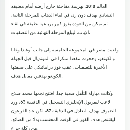
العالم 2018، بهزيمة مفاجئة خارج أرضه أمام مضيفه
التشادي بهدف دون رد، في لقاء الذهاب للمرحلة الثانية،
ثم تمكن من العودة بفوز كبير برباعية نظيفة في لقاء
الإياب، ليبلغ المرحلة النهائية من التصفيات.
ولعبت مصر في المجموعة الخامسة إلى جانب أوغندا وغانا
والكونغو، وحجزت مقعدا مبكرا في المونديال قبل الجولة
الأخيرة للتصفيات، عقب فوز دراماتيكي على ضيفتها
الكونغو بهدفين مقابل هدف.
وكانت مباراة التأهل صعبة جدا، افتتح نجمها محمد صلاح
لاعب ليفربول الإنجليزي التسجيل في الدقيقة 63، ورد
الضيوف بهدف التعادل في الدقيقة 87، لكن عاد الفرعون
ليقتنص هدف الفوز في الوقت المحتسب بدلا من الضائع،
من ركلة جزاء.