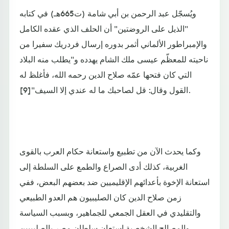
ويُسجّل عبد الرحمن بن أبي شامة (ت665هـ) في كتابه
"الذيل على الروضتين" أن الحلف الذي عقده الكامل
والإمبراطور الألماني أثمر بدوره إرسال فردريك سفيرا من
ناحيته للمعظّم عيسى ملك الشام يهدده و"يطلب منه البلاد
التي كان فتحها عمّه صلاح الدين رحمه الله، فأغلظ له
القول وقال: قل لصاحبك ما له عندي إلا السيف"[9].
وكما يحدث الآن من تطبيع واستعانة حكام العرب بالقوى
الغربية، كذلك أدى الصراع والطمع على السلطة إلى
استعانة الإخوة بأعدائهم الإقليميين ضد بعضهم البعض، ففي
زمن صلاح الدين كان الصليبيون هم العدو الطبيعي
والتقليدي في العقل الجمعي للجماهير، وبسبب السياسة
والمصالح الشخصية استعان سلطان مصر بالصليبيين