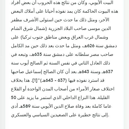
البيت الأيوبي، وكان من نتائج هذه الحروب أن بعض أفراد
هذه البيوت الحاكمة كان يمد نفوذه أحيانا على أملاك البعض
الآخر، ومثل ذلك ما حدث حين استولى الأشرف مظفر
الدين موسى صاحب البلاد الجزرية (شمال شرق الشام
وشمال غرب العراق وبعض مناطق جنوب تركيا) على
دمشق سنة 626هـ، ومثل ما حدث بعد ذلك حين مد الكامل
صاحب مصر سلطانه على دمشق سنة 635هـ، وتبعه في
ذلك العادل الثاني في نفس السنة ثم الصالح أيوب سنة
637هـ وسنة 643هـ بعد أن كان الصالح إسماعيل صاحبها
قد استرد نفوذه فيها (637 - 643هـ)"[1]. هذا بخلاف
اختلاف صغار الأمراء من أصحاب المدن الواحدة أو القلاع
القليلة. هذا النزاع الداخلي الذي استمر ما يزيد على 50
عاما كاملة بعد وفاة صلاح الدين الأيوبي سنة 589هـ أدى
إلى نتائج خطيرة على الصعيدين السياسي والعسكري.