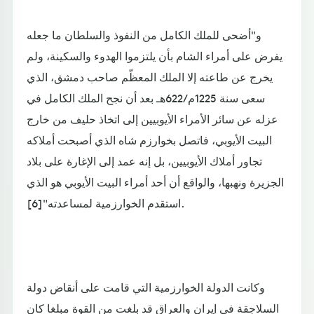
و"أضحى للملك الكامل من النفوذ والسلطان ما جعله
يفرض على أمراء الشام بأن يلتزموا الهدوء والسكينة، ولم
يخرج عن طاعته إلا الملك المعظّم صاحب دمشق، الذي
سعى سنة 1225م/622هـ بعد أن نجح الملك الكامل في
عزله عن سائر الأمراء الأيوبيين إلى اتخاذ حليف من خارج
البيت الأيوبي، فاتصل بخوارزم شاه الذي أصبحت أملاكه
تجاور أملاك الأيوبيين، بل إنه عمد إلى الإغارة على بلاد
الجزيرة ونهبها، والواقع أن أحد أمراء البيت الأيوبي هو الذي
استقدم الخوارزمية لمساعدته"[6].
وكانت الدولة الخوارزمية التي قامت على أنقاض دولة
السلاجقة في إيران والعراق قد بلغت من القوة مبلغا كان