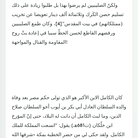
ولكنّ الصليبيين لم يرضوا بهذا بل طلبوا زيادة على ذلك
تسليم حصن الكَرك وثلاثمائة ألف دينار تعويضا عن تخريب
(ممتلكاتهم) في بيت المقدس"[4]، وكان طمع الصليبيين
ورفضهم القاطع لحسن الحظّ سببا في إعادة بثّ روح
المقاومة والقتال والمواجهة!
كان الكامل الابن الأكبر هو الذي تولى حكم مصر بعد وفاة
والده السلطان العادل أبي بكر بن أيوب أخو السلطان صلاح
الدين، وما لبث الكامل أن دانت له البلاد، حتى إنّ المؤرخ
ابن خلّكان (ت681هـ) يقول: "اتسعت المملكة للملك
الكامل. ولقد حكى لي من حضر الخطبة بمكة -شرفها الله