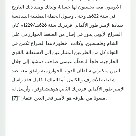
الأيوبيون معه يحسبون لها حسابا، ولذلك ومنذ ذلك التاريخ
في سنة 622هـ وحتى وصول الحملة الصليبية السادسة
بقيادة الإمبراطور الألماني فردريك سنة 626هـ/1229م كان
الصراع الأيوبي يدور في إطار من الضغط الخوارزمي على
الشام وفلسطين، وكانت "خطورة هذا الصراع تكمن في
التجاء كل من الطرفين المتنازعين إلى الاستعانة بالقوى
الخارجية، فلجأ المعظّم عيسى صاحب دمشق إلى جلال
الدين منكبرتي سلطان الدولة الخوارزمية واتفق معه ضد
شقيقيه الأشرف والكامل. أما الملك الكامل فقد راسلَ
الإمبراطور الألماني فردريك الثاني هوهنشتاوفن، وأرسل له
مبعوثا من طرفه هو الأمير فخر الدين عثمان"[7].