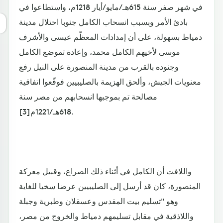
في شهر صفر سنة 615هـ/مايو/أيار 1218م، واستطاعوا في
بادئ الأمر وبسبب انسحاب الكامل جنوبا احتلال مدينة
دمياط بسهولة، على أن إمدادات المعظّم عيسى والأشرف
موسى لأخيهم الكامل محمد، وإعادة تموضع الكامل
وجنوده بالقرب من مدينة المنصورة على النيل رفع
معنويات الجيش، وألحق الهزيمة بالصليبيين فوقّعوا اتفاقية
مصالحة تم بموجبها انسحابهم من مصر سنة
618هـ/1221م[3].
واللافت أن الكامل في أثناء ذلك الصراع، وقبيل معركة
المنصورة، كان قد أرسل إلى الصليبيين عرضا سخيا للغاية
وهو "تسليم بيت المقدس وعسقلان وطبرية وجبلة
واللاذقية في مقابل تسليمهم دمياط والخروج من مصر،