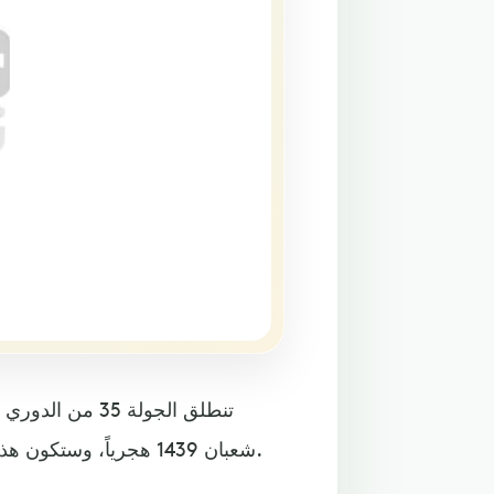
شعبان 1439 هجرياً، وستكون هذه الجولة الأولى بعد حسم مانشستر سيتي اللقب هذا الموسم.