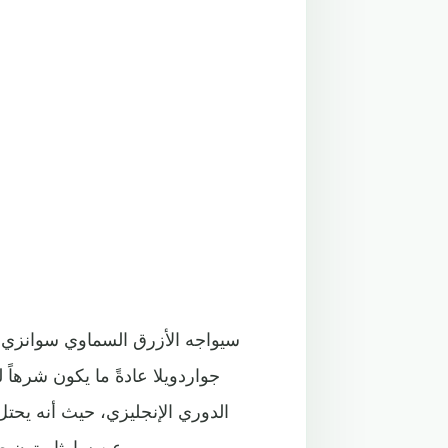
سيواجه الأزرق السماوي سوانزي سي
جواردويلا عادةً ما يكون شرهاً 
عن ساوثامبتون صاحب المركز الثامن عشر الذي يهبط بصاحبه للتشامبيونشيب.