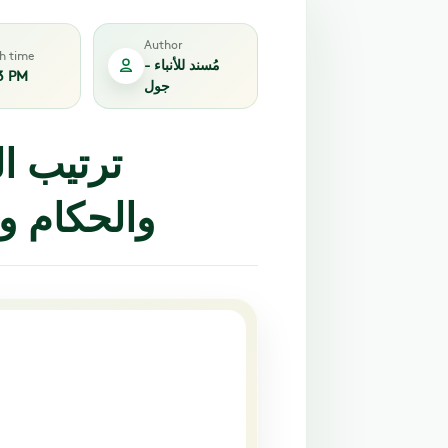
Author
sh time
مُسند للأنباء -
3 PM
جول
ترتيب ال
والحكام وأب