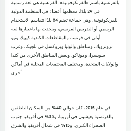
بالفرنسية باسم «الفرنكوفونية». الفرنسية هي لغة رسمية
في 29 بلدًا، معظمها أعضاء في المنظمة الدولية
للفرنكوفونية، وهي جماعة تضم 84 بلدًا تتقاسم الاستخدام
الرسمي أو التدريس الفرنسي، ويتحدث بها باعتبارها لغة
أولى في فرنسا، والمقاطعات الكندية كيبيك ونيو
برونزويك، ومناطق والونيا وبروكسل في بلجيكا، وغرب
سويسرا، وموناكو، وبعض المناطق الأخرى من كندا
والولايات المتحدة، ومختلف المجتمعات المحلية في أماكن
أخرى.
في عام 2015، كان حوالي 40% من السكان الناطقين
بالفرنسية يعيشون في أوروبا، و35% في أفريقيا جنوب
الصحراء الكبرى، و15% في شمال أفريقيا والشرق