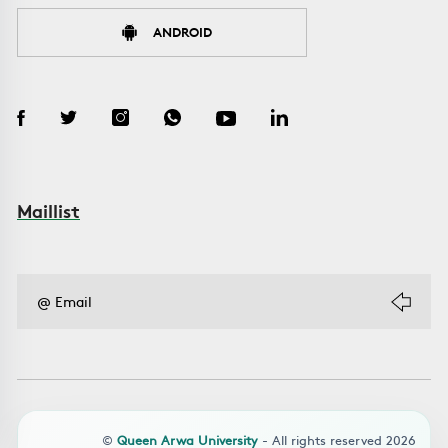
ANDROID
Maillist
©
Queen Arwa University
- All rights reserved 2026