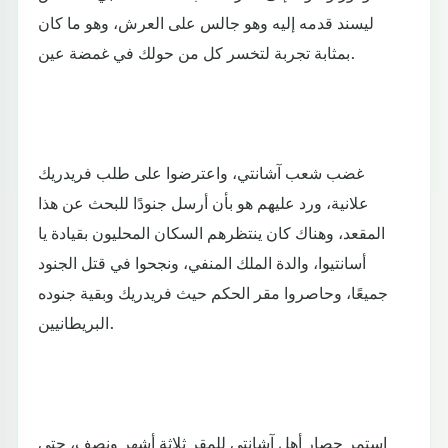
ليسند قدمه إليه وهو جالس على العرش، وهو ما كان
بمثابة تجربة لتخسر كل من حولك في غمضة عين.
غضب شعب آشانتي، واعترضوا على طلب فريدريك
علانية، ورد عليهم هو بأن أرسل جنودًا للبحث عن هذا
المقعد، وهناك كان ينتظرهم السكان المحليون بقيادة يا
أسانتيوا، والدة الملك المنفي، ونجحوا في قتل الجنود
جميعًا، وحاصروا مقر الحكم حيث فريدريك وبقية جنوده
البريطانيين.
استمر حصار أهل آشانتي للمقر ثلاثة أشهر ونصف، حتى