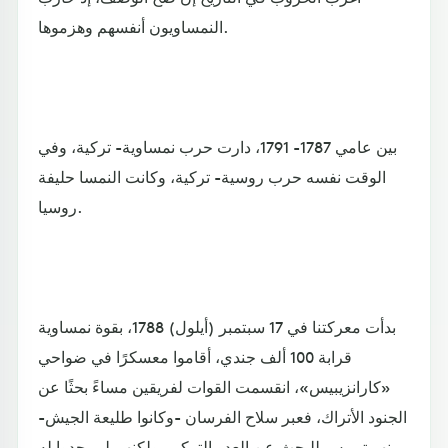
النمساويون أنفسهم وهزموها.
بين عامي 1787- 1791، دارت حرب نمساوية- تركية، وفي
الوقت نفسه حرب روسية- تركية، وكانت النمسا حليفة
روسيا.
بدأت معركتنا في 17 سبتمبر (أيلول) 1788، بقوة نمساوية
قرابة 100 ألف جندي، أقاموا معسكرًا في ضواحي
«كارانزيبيس»، انقسمت القوات لفريقين مساءً بحثًا عن
الجنود الأتراك، فعبر سلاح الفرسان -وكانوا طليعة الجيش-
نهر تيميس للبحث عن العدو التركي، ولكنهم لم يجدوا له