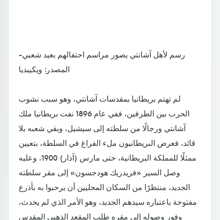
رسم لأهل آشانتي يصور مراسم احتفالهم بعيد شعبي-
المصدر: ويكيبديا
لم تهتم بريطانيا بمقدسات آشانتي، وهو سبب نشوب
الحرب بين الطرفين، ففي عام 1896 نفت بريطانيا ملك
آشانتي ورجالًا من سلطته إلى سيشيل، وبقي شعبه بلا
قائد، فعرض البريطانيون ملء الفراغ في السلطة، بتعيين
ممثلًا للمملكة البريطانية، حتى مارس (آذار) 1900، وعليه
وصل السير «فريدريك هودجسون» إلى مقر سلطته
الجديد، منتظرًا من السكان المحليين أن يرحبوا به بأذرع
مفتوحة باعتباره سيدهم الجديد، وهو الأمر الذي لم يحدث،
وفور وصوله إلى مقره طلب المقعد الذهبي المقدس