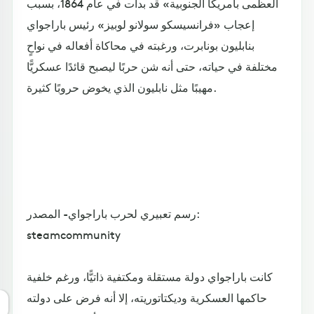
العظمى بأمريكا الجنوبية» قد بدأت في عام 1864، بسبب
إعجاب «فرانسيسكو سولانو لوبيز» رئيس باراجواي
بنابليون بونابرت، ورغبته في محاكاة أفعاله في نواحٍ
مختلفة في حياته، حتى أنه شن حربًا ليصبح قائدًا عسكريًّا
مهيبًا مثل نابليون الذي يخوض حروبًا كثيرة.
رسم تعبيري لحرب باراجواي- المصدر:
steamcommunity
كانت باراجواي دولة مستقلة ومكتفية ذاتيًّا، ورغم خلفية
حاكمها العسكرية وديكتاتوريته، إلا أنه فرض على دولته