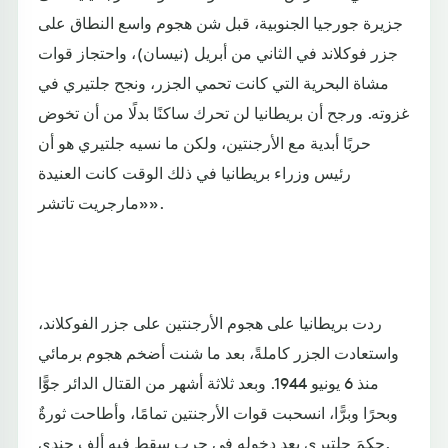
جزيرة جورجيا الجنوبية، قبل شن هجوم واسع النطاق على
جزر فوكلاند في الثاني من أبريل (نيسان)، واحتجاز قوات
مشاة البحرية التي كانت تحمي الجزر، ونجح جلتيري في
غزوته. ورجح أن بريطانيا لن تحرك ساكنًا بدلًا من أن تخوض
حربًا أبدية مع الأرجنتين، ولكن ما نسيه جلتيري هو أن
رئيس وزراء بريطانيا في ذلك الوقت كانت العنيدة
«مارجريت تاتشر».
ردت بريطانيا على هجوم الأرجنتين على جزر الفوكلاند،
واستعادت الجزر كاملةً، بعد ما شنت أضخم هجوم برمائي
منذ 6 يونيو 1944. وبعد ثلاثة أشهر من القتال الدائر جوًّا
وبحرًا وبرًّا، انسحبت قوات الأرجنتين تمامًا، وأطاحت ثورةٌ
حكمَ جلتيري بعد دخوله في حرب سقط فيه ألف جندي.