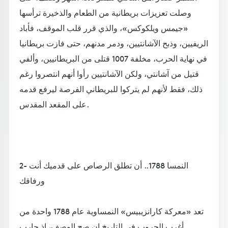
وصلت تعزيزات بريطانية من الطعام والذخيرة ترأسها
«جيمس ويلكوكس»، والذي قرر قلب الموقف، فأباد
الريفيين، وذبح الآشانتيين، ودمر مدنهم، حتى فازت بريطانيا
في نهاية الحرب، مخلفة 1007 قتلى من البريطانيين، وألفي
قتيل من آشانتي، ولكن الآشانتيين رأوا أنهم انتصروا رغم
ذلك، فقط لأنهم لم يتركوا للبريطاني الفرصة ليرفع قدمه
على المقعد المقدس.
2- النمسا 1788.. أن تطلق الرصاص على قدميك أنت
ورفاقك
تعد «معركة كارانزيبيس» النمساوية عام 1788 واحدة من
أغرب الحروب في التاريخ إن صح الوصف، إذ حارب