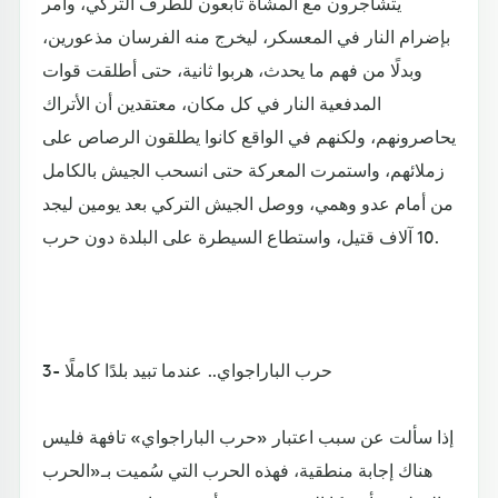
يتشاجرون مع المشاة تابعون للطرف التركي، وأمر
بإضرام النار في المعسكر، ليخرج منه الفرسان مذعورين،
وبدلًا من فهم ما يحدث، هربوا ثانية، حتى أطلقت قوات
المدفعية النار في كل مكان، معتقدين أن الأتراك
يحاصرونهم، ولكنهم في الواقع كانوا يطلقون الرصاص على
زملائهم، واستمرت المعركة حتى انسحب الجيش بالكامل
من أمام عدو وهمي، ووصل الجيش التركي بعد يومين ليجد
10 آلاف قتيل، واستطاع السيطرة على البلدة دون حرب.
3- حرب الباراجواي.. عندما تبيد بلدًا كاملًا
إذا سألت عن سبب اعتبار «حرب الباراجواي» تافهة فليس
هناك إجابة منطقية، فهذه الحرب التي سُميت بـ«الحرب