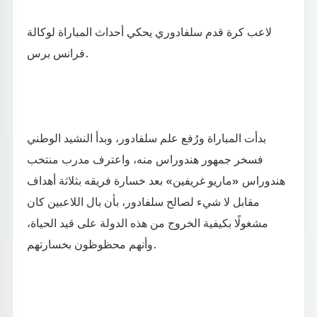
لاعب كرة قدم سلفادوري يحكي أحداث المباراة لوكالة
فرانس برس.
بدأت المباراة ورُفع علم سلفادور، وبدأ النشيد الوطني
فسخر جمهور هندوراس منه، واعترف مدرب منتخب
هندوراس «ماريو غريفين» بعد خسارة فريقه بثلاثة أهداف
مقابل لا شيء لصالح سلفادور، بأن بال اللاعبين كان
مشغولًا بكيفية الخروج من هذه الدولة على قيد الحياة،
وأنهم محظوظون بخسارتهم.