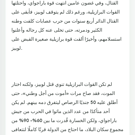
القتال، وفي غضون عامين انتهت قوة باراجواي، واحتلتها
القوات البرازيلية، ورغم ذلك لم يتوقف لوبيز، فأبقى على
القتال الدائر أربع سنوات من حرب عصابات كلفت وطنه
الكثير ودمرته، حتى تخلى عنه كل رجاله وأعلنوا
استسلامهم، وأخيرًا ألقت قوة برازيلية صغيرة القبض على
لوبيز.
لم تكن القوات البرازيلية تنوي قتل لوبيز، ولكنه اختار
الموت، فقد صاح مرات «أموت من أجل وطني»، حتى
أطلق عليه 50 جنديًا الرصاص ليتفرق دمه بينهم. لم يكن
أحد متأكدًا من عدد الذين ماتوا في الحرب من جيش
باراجواي، ولكن الخسارة قُدرت ما بين 60%- 90% من
مجموع سكان البلاد، ما احتاج من الدولة قرنًا كاملًا لتتعافى