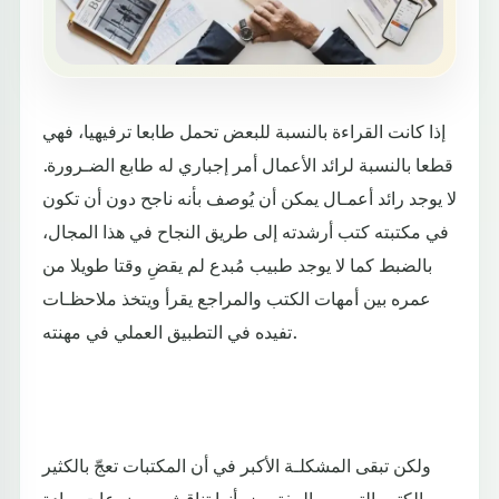
إذا كانت القراءة بالنسبة للبعض تحمل طابعا ترفيهيا، فهي
قطعا بالنسبة لرائد الأعمال أمر إجباري له طابع الضـرورة.
لا يوجد رائد أعمـال يمكن أن يُوصف بأنه ناجح دون أن تكون
في مكتبته كتب أرشدته إلى طريق النجاح في هذا المجال،
بالضبط كما لا يوجد طبيب مُبدع لم يقضِ وقتا طويلا من
عمره بين أمهات الكتب والمراجع يقرأ ويتخذ ملاحظـات
تفيده في التطبيق العملي في مهنته.
ولكن تبقى المشكلـة الأكبر في أن المكتبات تعجّ بالكثير
من الكتب التي من المفتـرض أنها تناقش موضوعات ريادة