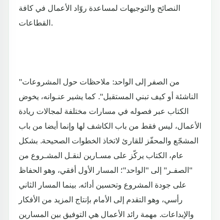
النصائح والتوجيهات لمساعدة روّاد الأعمال في كافة
القطاعات.
"من الصفر إلى الواحد: ملاحظات حول المشروعات
الناشئة أو كيف تبني المستقبل". كما يشير عنـوانه، يخوض
الكتاب عبر فصوله في مسارات مختلفة لمجالات ريادة
الأعمال، ليس فقط من باب الكاشف لها وإنما أيضا من باب
المشجّع والمحفّز للقارئ لاتخاذ الخطوات الصحيحة. بشكل
عام، الكتاب يركّز على مسـارين لنقـل المشـروع من
"الصفـر" إلى "الواحد"؛ المسار الأول أفقي، وهو الحفاظ
على جودة المشروع وتحسين أدائه. بينما المسار الثاني
رأسي، وهو التقدم إلى الأمام بإنتاج المزيد من الأفكار
والإبداعات. مهمة رائد الأعمال هي التوفيق بين المسارين