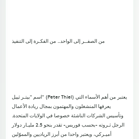
من الصفــر إلى الواحد.. من الفكـرة إلى التنفيذ
اسم "بيتـر ثييل" (Peter Thiel) يعتبر من أهم الأسماء التي
يعرفها المنشغلون والمهتمون بمجال ريادة الأعمال
وتأسيس الشركات الناشئة خصوصا في الولايات المتحدة.
الرجل ثـروته -بحسب فوربس- تقدر بنحو 2.5 مليـار دولار
أميـركي، ويعتبر واحدا من أبرز الرياديين والمموّلين