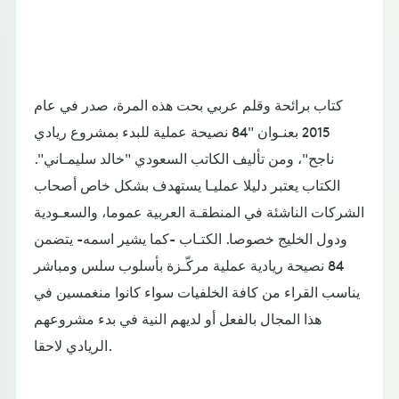
كتاب برائحة وقلم عربي بحت هذه المرة، صدر في عام
2015 بعنـوان "84 نصيحة عملية للبدء بمشروع ريادي
ناجح"، ومن تأليف الكاتب السعودي "خالد سليمـاني".
الكتاب يعتبر دليلا عمليـا يستهدف بشكل خاص أصحاب
الشركات الناشئة في المنطقـة العربية عموما، والسعـودية
ودول الخليج خصوصا. الكتـاب -كما يشير اسمه- يتضمن
84 نصيحة ريادية عملية مركّـزة بأسلوب سلس ومباشر
يناسب القراء من كافة الخلفيات سواء كانوا منغمسين في
هذا المجال بالفعل أو لديهم النية في بدء مشروعهم
الريادي لاحقا.