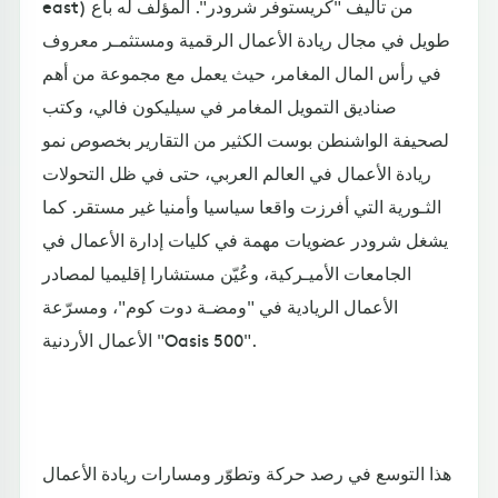
east) من تأليف "كريستوفر شرودر". المؤلف له باع
طويل في مجال ريادة الأعمال الرقمية ومستثمـر معروف
في رأس المال المغامر، حيث يعمل مع مجموعة من أهم
صناديق التمويل المغامر في سيليكون فالي، وكتب
لصحيفة الواشنطن بوست الكثير من التقارير بخصوص نمو
ريادة الأعمال في العالم العربي، حتى في ظل التحولات
الثـورية التي أفرزت واقعا سياسيا وأمنيا غير مستقر. كما
يشغل شرودر عضويات مهمة في كليات إدارة الأعمال في
الجامعات الأميـركية، وعُيّن مستشارا إقليميا لمصادر
الأعمال الريادية في "ومضـة دوت كوم"، ومسرّعة
الأعمال الأردنية "Oasis 500".
هذا التوسع في رصد حركة وتطوّر ومسارات ريادة الأعمال