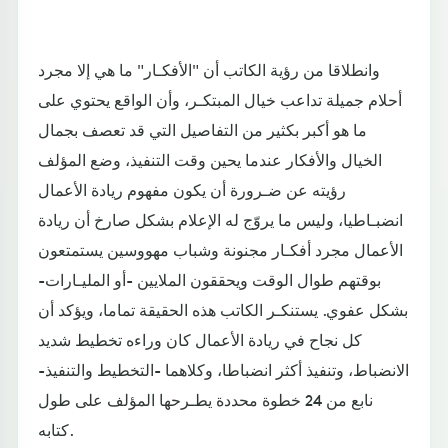
وانطلاقا من رؤية الكاتب أن "الأفكـار" ما هي إلا مجرد
أحلام جميلة تداعب خيال المبتكـر، وأن الواقع يحتوي على
ما هو أكبر بكثير من التفاصيل التي قد تعصف بجمال
الخيال والأفكار عندما يحين وقت التنفيذ، وضع المؤلف
رؤيته عن ضـرورة أن يكون مفهوم ريادة الأعمال
انضبـاطيا، وليس ما يروّج له الإعلام بشكل صارخ أن ريادة
الأعمال مجرد أفكـار مجنونة وشباب مهووسين يستمتعون
بوقتهم طوال الوقت ويحققون الملايين -أو المليـارات-
بشكل عفوي. يستنكـر الكاتب هذه الحقيقة تماما، ويؤكد أن
كل نجاح في ريادة الأعمال كان وراءه تخطيط شديد
الانضباط، وتنفيذ أكثر انضباطا، وكلاهما -التخطيط والتنفيذ-
نابع من 24 خطوة محددة يطـرحها المؤلف على طول
كتابه.