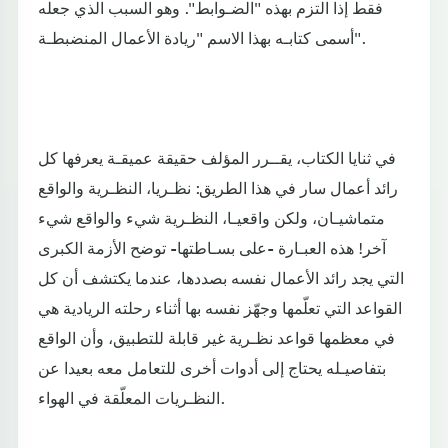
فقط إذا التزم بهذه "الضـوابط". وهو السبب الذي جعله
أسمى كتابـه بهذا الاسم "ريادة الأعمال المنضبطـة".
في ثنايا الكتاب، يقــرر المؤلف حقيقة عميقـة يعرفها كل
رائد أعمال سار في هذا الطريق: نظـريا، النظـرية والواقع
متماشيـان، ولكن واقعيـا، النظـرية شيء والواقع شيء
آخر! هذه العبـارة -على بسـاطتها- توضح الأزمة الكبرى
التي يجد رائد الأعمال نفسه بصددها، عندما يكتشف أن كل
القواعد التي تعلّمها وجهّز نفسه بها أثناء رحلته الريادية هي
في معظمها قواعد نظـرية غير قابلة للتطبيق، وأن الواقع
بتفاصيـله يحتاج إلى أدوات أخرى للتعامل معه بعيدا عن
النظـريات المعلّقة في الهواء.