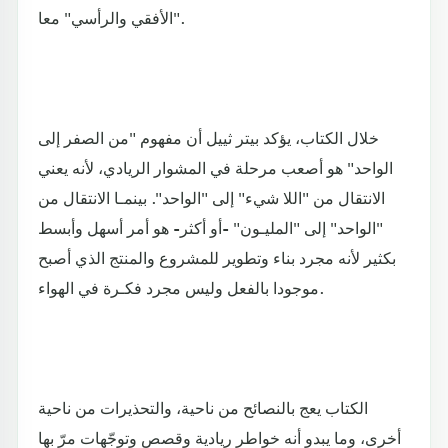
"الأفقي والرأسي" معا.
خلال الكتاب، يؤكد بيتر ثييل أن مفهوم "من الصفر إلى
الواحد" هو أصعب مرحلة في المشوار الريادي، لأنه يعني
الانتقال من "اللا شيء" إلى "الواحد". بينمـا الانتقال من
"الواحد" إلى "المليـون" -أو أكثر- هو أمر أسهل وأبسط
بكثير لأنه مجرد بناء وتطوير للمشروع والمنتج الذي أصبح
موجودا بالفعل وليس مجرد فكـرة في الهواء.
الكتاب يعج بالنصائح من ناحية، والتحذيرات من ناحية
أخرى، وما يبدو أنه خواطر ريادية وقصص وتوجّهات مرّ بها