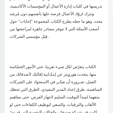
تدريسها في كليات إدارة الأعمال أو المؤسسات الأكاديمية،
وتترك لروّاد الأعمال فرصة حلها بأنفسهم دون مُرشد
محدد. وهو ما جعله يطرح الكتاب كمجموعة "إجابات" حول
أصعب الأسئلة التي لا تتوفر مصادر جاهزة لمراجعتها من
قِبَل مؤسسي الشركات.
الكتاب يتعرّض لكل شيء تقريبا، حتى الأمور الحسّاسة
منها. يتحدث هورويتز عن إمكـانية إقالتك لأصدقائك من
العمل، ضـرورة أن تفكـر في الاستحواذ على الشركات
المنافسة، طرق إعداد المدير التنفيذي، الطرق التي تجعلك
متفهما لمبدأ التوقيت السليم لانتهاز الفرص. حتى مفاهيم
الألقاب والترقيات، والسعي لتوظيف الكفاءات حتى لو
كانت في شركة صديقك، والحالات النفسية التي قد تمرّ