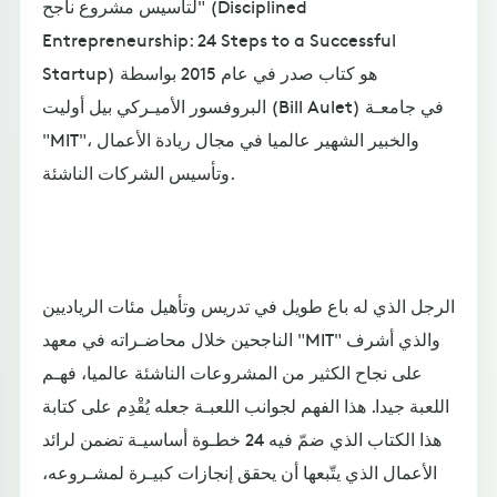
لتأسيس مشروع ناجح" (Disciplined
Entrepreneurship: 24 Steps to a Successful
Startup) هو كتاب صدر في عام 2015 بواسطة
البروفسور الأميـركي بيل أوليت (Bill Aulet) في جامعـة
"MIT"، والخبير الشهير عالميا في مجال ريادة الأعمال
وتأسيس الشركات الناشئة.
الرجل الذي له باع طويل في تدريس وتأهيل مئات الرياديين
الناجحين خلال محاضـراته في معهد "MIT" والذي أشرف
على نجاح الكثير من المشروعات الناشئة عالميا، فهـم
اللعبة جيدا. هذا الفهم لجوانب اللعبـة جعله يُقْدِم على كتابة
هذا الكتاب الذي ضمّ فيه 24 خطـوة أساسيـة تضمن لرائد
الأعمال الذي يتّبعها أن يحقق إنجازات كبيـرة لمشـروعه،