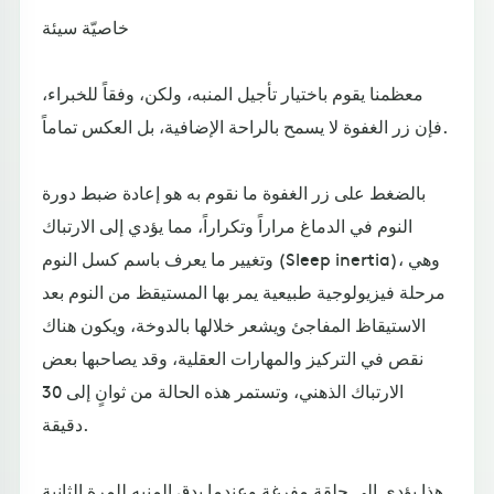
خاصيّة سيئة
معظمنا يقوم باختيار تأجيل المنبه، ولكن، وفقاً للخبراء،
فإن زر الغفوة لا يسمح بالراحة الإضافية، بل العكس تماماً.
بالضغط على زر الغفوة ما نقوم به هو إعادة ضبط دورة
النوم في الدماغ مراراً وتكراراً، مما يؤدي إلى الارتباك
وتغيير ما يعرف باسم كسل النوم (Sleep inertia)، وهي
مرحلة فيزيولوجية طبيعية يمر بها المستيقظ من النوم بعد
الاستيقاظ المفاجئ ويشعر خلالها بالدوخة، ويكون هناك
نقص في التركيز والمهارات العقلية، وقد يصاحبها بعض
الارتباك الذهني، وتستمر هذه الحالة من ثوانٍ إلى 30
دقيقة.
هذا يؤدي إلى حلقة مفرغة وعندما يدق المنبه للمرة الثانية