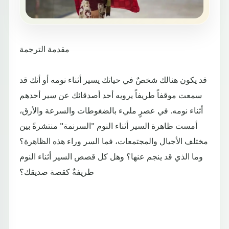
مقدمة الترجمة
قد يكون هنالك شخصٌ في حياتك يسير أثناء نومه أو أنك قد
سمعت موقفاً طريفاً يرويه أحد أصدقائك عن سير أحدهم
أثناء نومه. في عصرٍ مليء بالضغوطات والسرعة والأرق،
أمست ظاهرة السير أثناء النوم "السرنمة" منتشرةً بين
مختلف الأجيال والمجتمعات، فما السر وراء هذه الظاهرة؟
وما الذي قد ينجم عنها؟ وهل كل قصص السير أثناء النوم
طريفةٌ كقصة صديقك؟