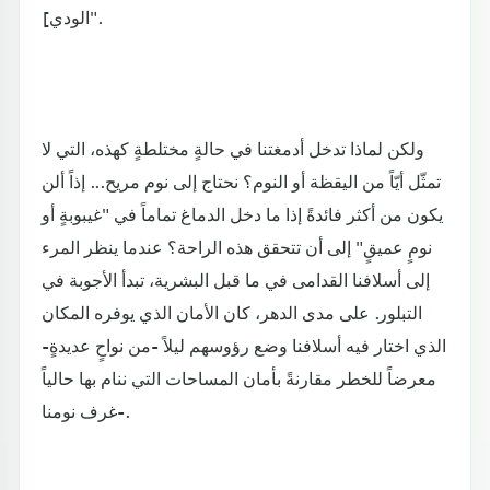
الودي]".
ولكن لماذا تدخل أدمغتنا في حالةٍ مختلطةٍ كهذه، التي لا
تمثّل أيّاً من اليقظة أو النوم؟ نحتاج إلى نوم مريح... إذاً ألن
يكون من أكثر فائدةً إذا ما دخل الدماغ تماماً في "غيبوبةٍ أو
نومٍ عميقٍ" إلى أن تتحقق هذه الراحة؟ عندما ينظر المرء
إلى أسلافنا القدامى في ما قبل البشرية، تبدأ الأجوبة في
التبلور. على مدى الدهر، كان الأمان الذي يوفره المكان
الذي اختار فيه أسلافنا وضع رؤوسهم ليلاً -من نواحٍ عديدةٍ-
معرضاً للخطر مقارنةً بأمان المساحات التي ننام بها حالياً
-غرف نومنا.