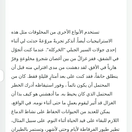
تستخدم الأنواع الأخرى من المخلوقات مثل هذه
الاستراتيجيات أيضاً. أتذكر تجربةً مروّعةً حدثت لي أثناء
إحدى جولات السير الجبلي "الحَركلة". عندما كنت أتجوّل
في الشفق، قفز غزالٌ من بين أغصان شجرةٍ مخلوعةٍ وفرّ
هارباً في الأفق. لقد دهشت من مدى اقترابي منه قبل أن
ينطلق حانقاً، فقد كنت على بعد أمتارٍ قليلةٍ فقط. كان من
المحتمل أن يكون نائماً ، وفور استيقاظه أدرك الخطر
المحتمل الذي كان يحيط به. ما أدهشني هو كيف بدا أن
الغزال قد أًثير ليقوم بعملٍ ما حتى أثناء نومه. في الواقع،
يمكن للعديد من الحيوانات الحفاظ على نشاط الدماغ
اللازم للبقاء على قيد الحياة أثناء النوم. على سبيل المثال،
تطير طيور الفرقاطة لأيامٍ وحتى لأشهرٍ، وتستمر بالطيران