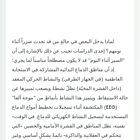
لماذا يدخل البعض في حالةٍ من قد تحدث ضرراً أثناء
نومهم؟ إحدى الدراسات تجيب عن ذلك بالإشارة إلى أن
"السير أثناء النوم" قد لا يكون مصطلحاً مناسباً لما يجري؛
إذ أن مناطق الدماغ البدائية المشاركة في الاستجابة
العاطفية (في الجهاز الطرفي) والنشاط الحركي المعقد
(داخل القشرة المخيّة) تظلّ نشطةً ويصعب تمييزها عن
حالة الاستيقاظ. ويتميز هذا النشاط بأنماطٍ من "موجة ألفا"
المكتشفة أثناء تسجيلات تخطيط أمواج الدماغ (EEG)
-المستخدمة لتسجيل النشاط الكهربائي للدماغ. في الوقت
نفسه، تظل المناطق في القشرة الأمامية والحصين -التي
تتحكم في العقلانية والذاكرة- نائمةً بشكلٍ أساسي وغير