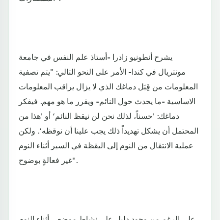
يشرح أنطونيو زادرا -أستاذ علم النفس في جامعة
مونتريال في كندا- الأمر على النحو التالي: "يتم تصفية
المعلومات من قِبَل دماغك الذي لا يزال يراقب المعلومات
الاساسية -ما يحدث حول النائم- ويقرر ما هو مهم. فيفكر
دماغك: 'حسناً، لذلك نحن لن نيقظ النائم‘ أو 'هذا من
المحتمل أن يشكل تهديداً ذلك يجب علينا أن نوقظه‘. ولكن
عملية الانتقال من النوم إلى اليقظة في السير أثناء النوم
غير فعالةٍ بوضوح".
على الرغم من وجود دليلٍ على نشاطٍ موضعيٍ أثناء النوم