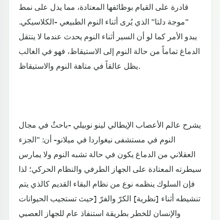
قادرة على القيام بوظائفها المعتادة، مما يدل على نمط
"موجة دلتا" الذي يُرى أثناء النوم الطبيعي -الكلاسيكي.
يبدو الأمر كما لو أن السير أثناء النوم يحدث عندما لا ينتقل
الدماغ تماماً من حالة النوم إلى الاستيقاظ، فهو في الغالب
يظل عالقاً في متاهة النوم والاستيقاظ.
يشرح عالم الأعصاب الإيطالي لينو نوبيلي -باحثٌ في مجال
النوم في مستشفى نيغواردا في ميلانو- أن: "الجزء
العقلاني من الدماغ يكون في حالة تشبه النوم ولا يمارس
سيطرته المعتادة على الجهاز الطرفي والنظام الحركي؛ لذا
فإن السلوك ينظمه نوع من نظام البقاء القديم كالذي يتم
تنشيطه أثناء [نظرية] الكرّ والفرّ [حيث تستجيب الحيوانات
والإنسان للخطر بطريقة استنفاذ عام للجهاز العصبي