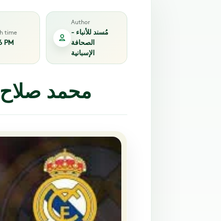
Author
مُسند للأنباء -
sh time
الصحافة
6 PM
الإسبانية
محمد صلاح ب