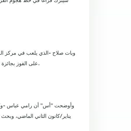
وبات صلاح -الذي يلعب في مركز الجن
على الفوز بجائزة الحذاء الذهبي التي تمنح لأفضل هداف في الدوريات الأوروبية.
وأوضحت "أس" أن رامي عباس -وكيل 
يناير/كانون الثاني الماضي، وبح