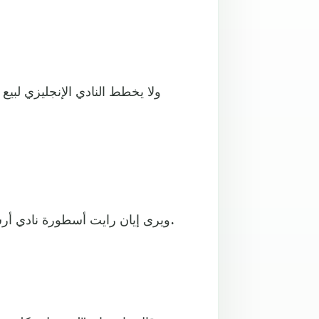
ولا يخطط النادي الإنجليزي لبي
ويرى إيان رايت أسطورة نادي أرسنال الإنجليزي، أن صلاح سيرحل عن "أنفيلد" معقل ليفربول.