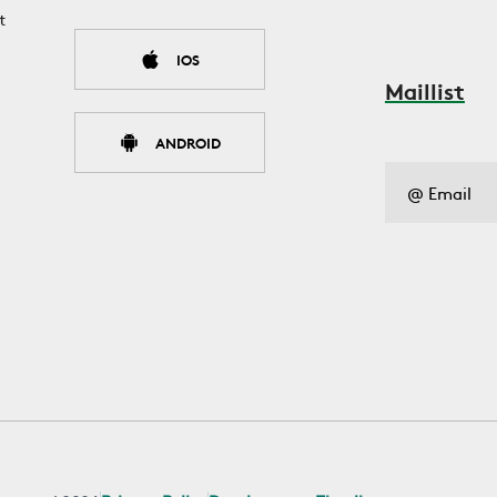
t
IOS
Maillist
ANDROID