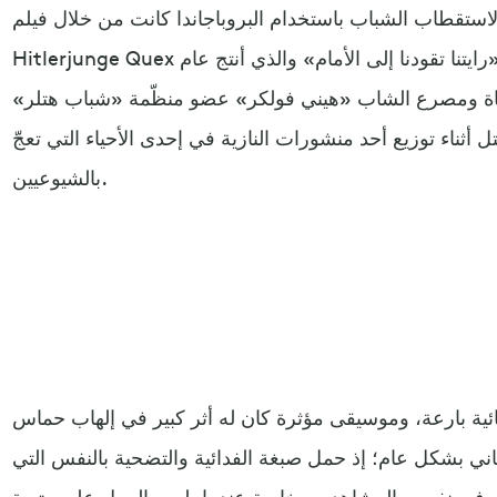
استقطاب الشباب باستخدام البروباجاندا كانت من خلال فيلم
Hitlerjunge Quex أو ما ترجمه الأمريكيون إلى: «رايتنا تقودنا إلى الأمام» والذي أنتج عام
 حياة ومصرع الشاب «هيني فولكر» عضو منظّمة «شباب هتلر»
ل أثناء توزيع أحد منشورات النازية في إحدى الأحياء التي تعجّ
بالشيوعيين.
ائية بارعة، وموسيقى مؤثرة كان له أثر كبير في إلهاب حماس
ني بشكل عام؛ إذ حمل صبغة الفدائية والتضحية بالنفس التي
ير في نفوس المشاهدين، خاصة عندما يلعب العمل على وتيرة