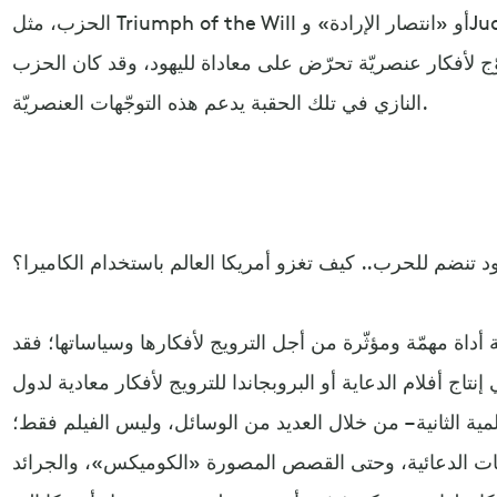
الحزب، مثل Triumph of the Will أو «انتصار الإرادة» وJud Süß أو «سوتس اليهودي»، والذي
تروّج لأفكار عنصريّة تحرّض على معاداة لليهود، وقد كان الحزب
النازي في تلك الحقبة يدعم هذه التوجّهات العنصريّة.
د تنضم للحرب.. كيف تغزو أمريكا العالم باستخدام الكاميرا؟
 أداة مهمّة ومؤثّرة من أجل الترويج لأفكارها وسياساتها؛ فقد
إنتاج أفلام الدعاية أو البروبجاندا للترويج لأفكار معادية لدول
مية الثانية – من خلال العديد من الوسائل، وليس الفيلم فقط؛
ت الدعائية، وحتى القصص المصورة «الكوميكس»، والجرائد