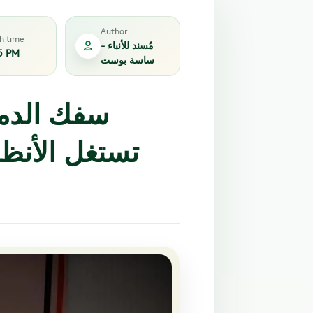
Author
sh time
مُسند للأنباء -
5 PM
ساسة بوست
سفك الدما
تستغل الأنظم