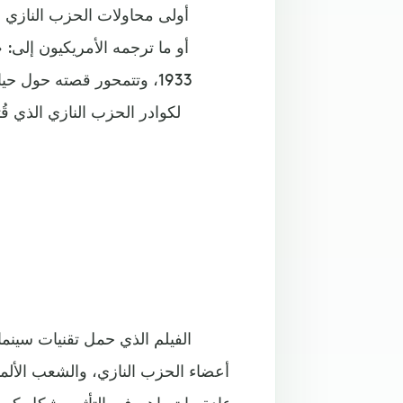
أولى محاولات الحزب النازي ل
1933، وتتمحور قصته حول
لكوادر الحزب النازي الذي قُت
الفيلم الذي حمل تقنيات سينم
أعضاء الحزب النازي، والشعب الألما
عادة ما تساهم في التأثير بشكل كب