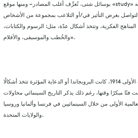
بوسائل شتى، تُعرِّف أغلب المصادر – ومنها موقع «study» الأكاديمي – البروبجاندا بالتعريف ذاته
 التواصل بغرض التأثير في/أو التلاعب بمجموعة من الأشخاص
مناهج الفكرية، وتتخذ أشكال عدّة، مثل: الرسوم والكتابات،
والخُطب والموسيقى، والأفلام».
مع بداية نشوب الحرب العالمية الأولى 1914، كانت البروبجاندا أو الدعاية المؤثرة تتخذ أشكالًا
ت فنًا مبكرًا وقتها، رغم ذلك يذكر التاريخ السينمائي محاولات
المية الأولى من خلال السينمائيين في فرنسا وألمانيا وروسيا
والولايات المتحدة.