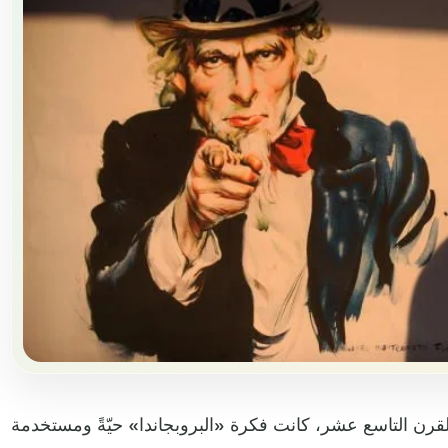
لقرن التاسع عشر، كانت فكرة «البروبجاندا» حيّةً ومستخدمة