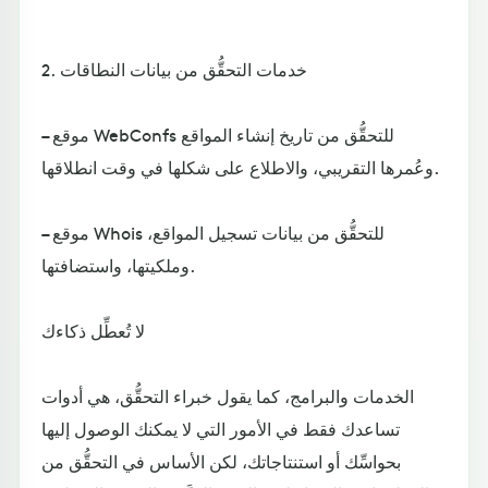
2. خدمات التحقُّق من بيانات النطاقات
– موقع WebConfs للتحقُّق من تاريخ إنشاء المواقع
وعُمرها التقريبي، والاطلاع على شكلها في وقت انطلاقها.
– موقع Whois للتحقُّق من بيانات تسجيل المواقع،
وملكيتها، واستضافتها.
لا تُعطِّل ذكاءك
الخدمات والبرامج، كما يقول خبراء التحقُّق، هي أدوات
تساعدك فقط في الأمور التي لا يمكنك الوصول إليها
بحواسِّك أو استنتاجاتك، لكن الأساس في التحقُّق من