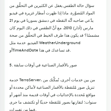
سؤال حالة الطقس يغفل عن الكثيرين في التحقُّق من
المواد المُصوَّرة. ماذا إذا ظهرت أمطار غزيرة في فيديو
يدَّعي صاحبه أنَّه التقطه في دمشق بسوريا في يوم 21
مارس (آذار) 2010، مع أنَّ الطقس في ذلك اليوم كان
مشمسًا؟ قد يكون هذا طرف الخيط في التحقُّق من صحة
الفيديو. خدمة مثل WeatherUnderground
أوTimeAndDate قد تساعدك في هذا.
5. صور بالأقمار الصناعية في أوقات سابقة
خدمة TerraServer، من بين خدمات أخرى، تُمكِّنك من
تنزيل صور مُلتقطة بالأقمار الصناعية لأماكن محددة أو
مواقع مُحددة بالإحداثيات في أوقات قديمة منذ أشهر أو
سنوات؛ لتقارنها بصور مُلتقطة حديثًا أو تكتشف ما جرى
فيها من تغييرات.