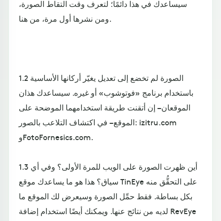
سيساعدك في هذا دائمًا؛ لتعرف وقت التقاط الصورة،
ومن نشرها أول مرة، من هنا.
1.2 الصورة لم تخضع إلى تعديل يغيّر أركانها الأساسية
باستخدام برنامج «فوتوشوب» أو غيره. سيساعدك هذان
الموقعان – إن أتقنت طريقة استخدامهما الموضحة على
الموقع – في اكتشاف التلاعب بالصور: izitru.com
وFotoFornesics.com.
1.3 أين ظهرت الصورة على الويب للمرة الأولى؟ وفي أي
سياق؟ هذا هو ما يساعدك موقع TinEye على التحقُّق منه
بكل بساطة. فقط حمِّل الصورة وسيعرض لك الموقع ما
لديه من نتائج عنها. ويمكنك أيضًا استخدام إضافة RevEye