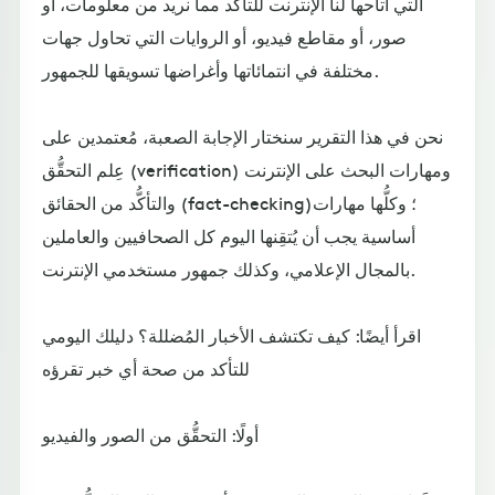
التي أتاحها لنا الإنترنت للتأكُّد مما نريد من معلومات، أو
صور، أو مقاطع فيديو، أو الروايات التي تحاول جهات
مختلفة في انتمائاتها وأغراضها تسويقها للجمهور.
نحن في هذا التقرير سنختار الإجابة الصعبة، مُعتمدين على
عِلم التحقُّق (verification) ومهارات البحث على الإنترنت
والتأكُّد من الحقائق (fact-checking)؛ وكلُّها مهارات
أساسية يجب أن يُتقِنها اليوم كل الصحافيين والعاملين
بالمجال الإعلامي، وكذلك جمهور مستخدمي الإنترنت.
اقرأ أيضًا: كيف تكتشف الأخبار المُضللة؟ دليلك اليومي
للتأكد من صحة أي خبر تقرؤه
أولًا: التحقُّق من الصور والفيديو