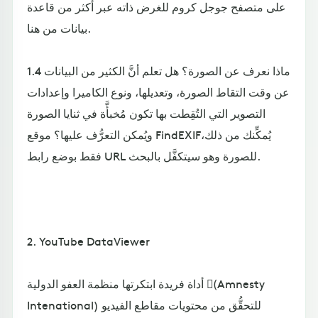
على متصفح جوجل كروم للغرض ذاته عبر أكثر من قاعدة
بيانات من هنا.
1.4 ماذا نعرف عن الصورة؟ هل تعلم أنَّ الكثير من البيانات
عن وقت التقاط الصورة، وتعديلها، ونوع الكاميرا وإعدادات
التصوير التي التُقِطت بها تكون مُخبأَّة في ثنايا الصورة
ويُمكن التعرُّف عليها؟ موقع FindEXIFيُمكِّنك من ذلك،
فقط بوضع رابط URL للصورة وهو سيتكفَّل بالبحث.
2. YouTube DataViewer
أداة فريدة ابتكرتها منظمة العفو الدولية (ِAmnesty
Intenational) للتحقُّق من محتويات مقاطع الفيديو