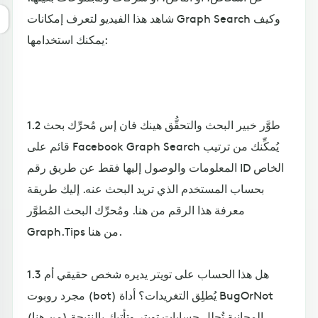
شاهد هذا الفيديو لتعرف إمكانات Graph Search وكيف
يمكنك استخدامها:
1.2 طوَّر خبير البحث والتحقُّق هينك فان إس مُحرِّك بحث
قائم على Facebook Graph Search يُمكِّنك من ترتيب
المعلومات والوصول إليها فقط عن طريق رقم ID الخاص
بحساب المستخدم الذي تريد البحث عنه. إليك طريقة
معرفة هذا الرقم من هنا. ومُحرِّك البحث المُطوَّر
Graph.Tips من هنا.
1.3 هل هذا الحساب على تويتر يديره شخص حقيقي أم
مجرد روبوت (bot) يُطلِق التغريدات؟ أداة BugOrNot
(من هنا) المجانية تُحلل حسابات تويتر وتأتيك بالنتيجة