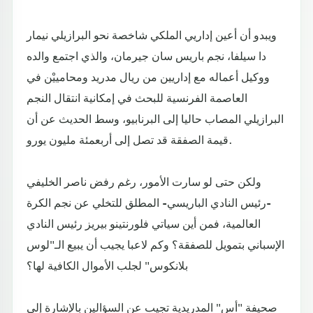
ويبدو أن أعين إداريي الملكي شاخصة نحو البرازيلي نيمار
دا سيلفا، نجم باريس سان جيرمان، والذي اجتمع والده
ووكيل أعماله مع إداريين من ريال مدريد ومحامييْن في
العاصمة الفرنسية للبحث في إمكانية انتقال النجم
البرازيلي المصاب حاليا إلى البرنابيو، وسط الحديث عن أن
قيمة الصفقة قد تصل إلى أربعمئة مليون يورو.
ولكن حتى لو سارت الأمور، رغم رفض ناصر الخليفي
-رئيس النادي الباريسي- المطلق للتخلي عن نجم الكرة
العالمية، فمن أين سياتي فلورنتينو بيريز رئيس النادي
الإسباني بتمويل للصفقة؟ وكم لاعبا يجيب أن يبيع الـ"لوس
بلانكوس" لجلب الأموال الكافية لها؟
صحيفة "أس" المدريدية تجيب عن السؤالين بالإشارة إلى