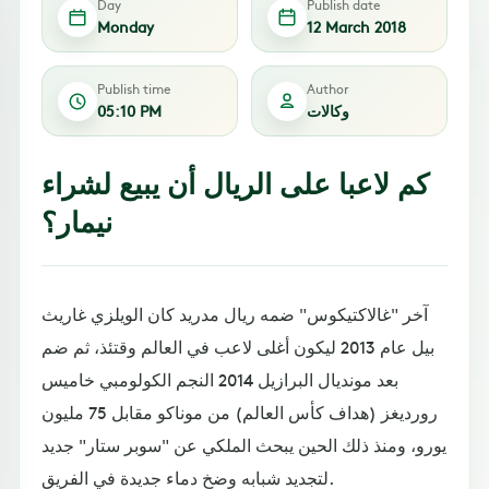
Day
Publish date
Monday
12 March 2018
Publish time
Author
وكالات
05:10 PM
كم لاعبا على الريال أن يبيع لشراء
نيمار؟
آخر "غالاكتيكوس" ضمه ريال مدريد كان الويلزي غاريث
بيل عام 2013 ليكون أغلى لاعب في العالم وقتئذ، ثم ضم
بعد مونديال البرازيل 2014 النجم الكولومبي خاميس
رورديغز (هداف كأس العالم) من موناكو مقابل 75 مليون
يورو، ومنذ ذلك الحين يبحث الملكي عن "سوبر ستار" جديد
لتجديد شبابه وضخ دماء جديدة في الفريق.