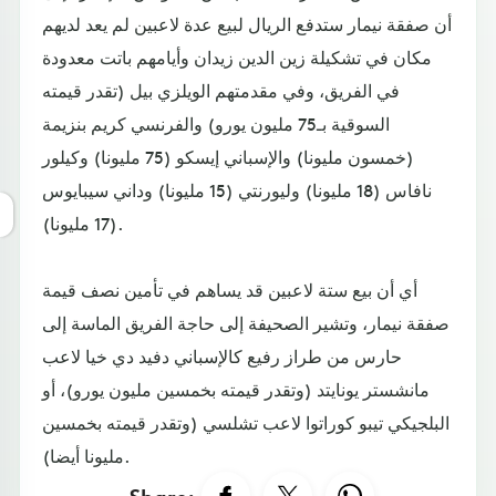
أن صفقة نيمار ستدفع الريال لبيع عدة لاعبين لم يعد لديهم
مكان في تشكيلة زين الدين زيدان وأيامهم باتت معدودة
في الفريق، وفي مقدمتهم الويلزي بيل (تقدر قيمته
السوقية بـ75 مليون يورو) والفرنسي كريم بنزيمة
(خمسون مليونا) والإسباني إيسكو (75 مليونا) وكيلور
نافاس (18 مليونا) وليورنتي (15 مليونا) وداني سيبايوس
(17 مليونا).
أي أن بيع ستة لاعبين قد يساهم في تأمين نصف قيمة
صفقة نيمار، وتشير الصحيفة إلى حاجة الفريق الماسة إلى
حارس من طراز رفيع كالإسباني دفيد دي خيا لاعب
مانشستر يونايتد (وتقدر قيمته بخمسين مليون يورو)، أو
البلجيكي تيبو كوراتوا لاعب تشلسي (وتقدر قيمته بخمسين
مليونا أيضا).
Share: