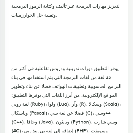
لتعزيز مهارات البرمجة عبر تأليف وكتابة الرموز البرمجية
وتقنية حل الخوارزميات.
يوفر التطبيق دورات تدريبية ودروس تفاعلية في أكثر من
33 لغة من لغات البرمجة التي يتم استخدامها في بناء
البرامج الحاسوبية وتطبيقات الهواتف فضلا عن بناء وتطوير
المواقع الإلكترونية. من أبرز اللغات التي يوفرها التطبيق:
لغة روبي (Ruby)، ولوا (Lua)، وآر (R)، وسكالا (Scala)،
وباسكال (Pascal)، فضلا عن لغة سي (C)، وسي++
(C++)، وجافا (Java)، وبايثون (Python)، وسي شارب
(#C)، إضافة إلى لغة بي إتش بي (PHP)، وسويفت