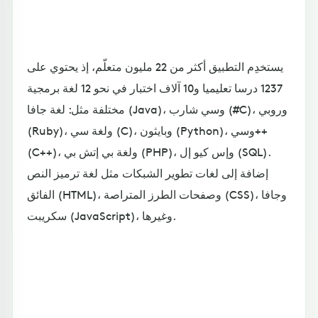
يستخدِم التطبيق أكثر من 22 مليون متعلّم، إذ يحتوي على
1237 درسا تعليميا و10 آلاف اختبار في نحو 12 لغة برمجية
مختلفة مثل: لغة جافا (Java)، وسي شارب (#C)، وروبي
(Ruby)، ولغة سي (C)، وبايثون (Python)، وسي++
(C++)، ولغة بي إتش بي (PHP)، وإس كيو إل (SQL).
إضافة إلى لغات تطوير الشبكات مثل لغة ترميز النص
الفائق (HTML)، وصفحات الطرز المتراصة (CSS)، وجافا
سكريبت (JavaScript)، وغيرها.