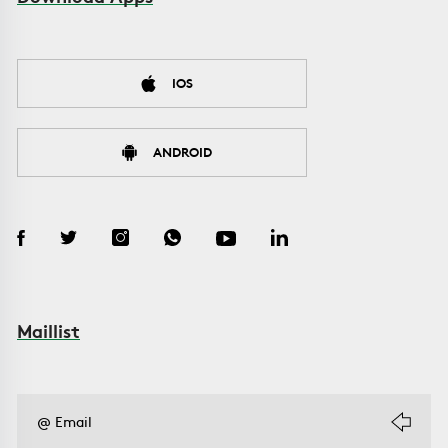
IOS
ANDROID
Maillist