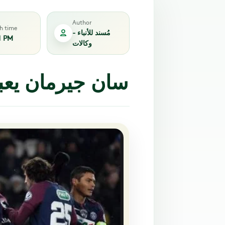
Author
sh time
مُسند للأنباء -
1 PM
وكالات
سان جيرمان يعب