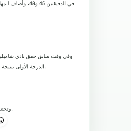
في الدقيقتين 45 
وفي وقت سابق حقق نادي شامبلي م
الدرجة الأولى بنتيجة 1-صفر، ليتأهل إلى الدور نصف النهائي ويلتحق بنادي ليزيربيي.
وتختتم مباريات ربع النهائي مساء الخميس بإقامة لقاء كان مع ليون.