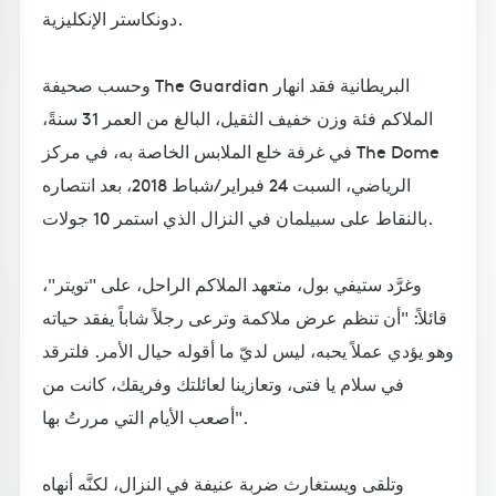
دونكاستر الإنكليزية.
وحسب صحيفة The Guardian البريطانية فقد انهار
الملاكم فئة وزن خفيف الثقيل، البالغ من العمر 31 سنةً،
في غرفة خلع الملابس الخاصة به، في مركز The Dome
الرياضي، السبت 24 فبراير/شباط 2018، بعد انتصاره
بالنقاط على سبيلمان في النزال الذي استمر 10 جولات.
وغرَّد ستيفي بول، متعهد الملاكم الراحل، على "تويتر"،
قائلاً: "أن تنظم عرض ملاكمة وترعى رجلاً شاباً يفقد حياته
وهو يؤدي عملاً يحبه، ليس لديّ ما أقوله حيال الأمر. فلترقد
في سلام يا فتى، وتعازينا لعائلتك وفريقك، كانت من
أصعب الأيام التي مررتُ بها".
وتلقى ويستغارث ضربة عنيفة في النزال، لكنَّه أنهاه