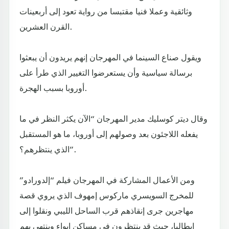
وثائقية وعملا فنيا مقتبسا من رواية تعود إلى أربعينات
القرن العشرين.
ويقول صناع السينما في المهرجان إنهم يريدون أن يبعثوا
برسالة سياسية وأن يستعرضوا التغيير الذي طرأ على
أوروبا بسبب الهجرة.
وقال ديتر كوسليك مدير المهرجان “الآن يكثر النظر في ما
يفعله اللاجئون بعد وصولهم إلى أوروبا، ما هو المستقبل
الذي ينتظرهم؟”.
ومن الأعمال المشاركة في المهرجان فيلم “إلدورادو”
للمخرج السويسري ماركوس إمهوف الذي يروي قصة
مهاجرين جرى إنقاذهم قرب الساحل الليبي ونقلوا إلى
إيطاليا، حيث قد ينتظرون في مساكن إيواء وينتهي بهم