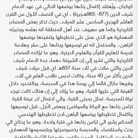
كوكبان، ويُعتقد إكتمال بناءها بوضعها الحالي في عهد الامام
شرف الدين (877- 965هـجرية) ، اي في النصف الأول من القرن
العاشر الهجري السادس عشر الميلاد، حيث تذكر بعض المصادر
التاريخية وكما هو معروف عند أهل المنطقة انه بعلمه وبخبرته
المعمارية هو الذي عمل على تخطيطها وتنفيذها بوضعها
الراهن،. والمحتمل انه تم توسيعها وبناءها على مقر مٍعلامة
قديمة لتعليم القرآن والعلوم الدينية، وهو ما تؤكده المصادر
التاريخية والتي تشير إلي إن الشريفة دهماء جدة الامام شرف
الدين والتي ماتت في ثلاء سنة 837هـ اي قبل ميلاد شرف
الدين بأكثر من 40 سنة، وكانت تدرس طلاب العلم في ثلاء،
وقبرها مازال قائما إلي يومنا هذا في المدرسة، وبالتحديد داخل
الغرفة التي عليها القبة، وهو ما يؤكد إلي إن هناك كانت توجد
نواة للمدرسة، تمثل بمبنى القبة، والي احتمال ان غرفة القبة
تزامن بناءها مع البركة والمواضئ وبعض النُزل، قبل توسيعها
واكتمال تخطيطها بوضعها الراهن،لان تخطيطها الهندسي
المحكم يشير الي تزامن بناءها في فترة واحدة، وهو ما يحتاج الي
بحث واستقصاء. والمدرسة بخصوصيتها وبتصميمها المعماري
والحضري المتكامل المميز والفريد وقيمتها الأثرية والثقافية،