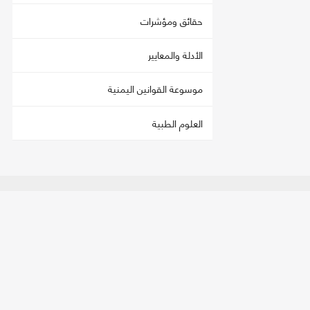
حقائق ومؤشرات
الأدلة والمعايير
موسوعة القوانين اليمنية
العلوم الطبية
اتصل بنا
تحمي
العنوان:
صنعاء - فج عطان، شارع الستين