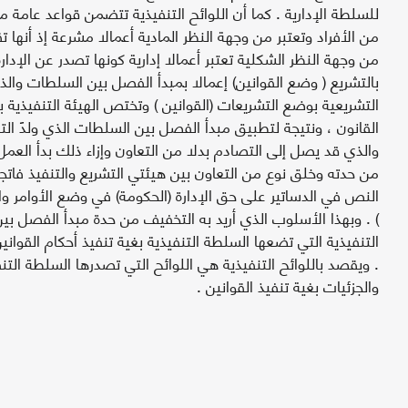
للسلطة الإدارية . كما أن اللوائح التنفيذية تتضمن قواعد عامة
من الأفراد وتعتبر من وجهة النظر المادية أعمالا مشرعة إذ أنها ت
من وجهة النظر الشكلية تعتبر أعمالا إدارية كونها تصدر عن الإد
بالتشريع ( وضع القوانين) إعمالا بمبدأ الفصل بين السلطات وال
التشريعية بوضع التشريعات (القوانين ) وتختص الهيئة التنفيذية با
القانون ، ونتيجة لتطبيق مبدأ الفصل بين السلطات الذي ولدً ال
والذي قد يصل إلى التصادم بدلا من التعاون وإزاء ذلك بدأ الع
من حدته وخلق نوع من التعاون بين هيئتي التشريع والتنفيذ فاتج
النص في الدساتير على حق الإدارة (الحكومة) في وضع الأوامر والقر
) . وبهذا الأسلوب الذي أريد به التخفيف من حدة مبدأ الفصل بي
التنفيذية التي تضعها السلطة التنفيذية بغية تنفيذ أحكام القوا
. ويقصد باللوائح التنفيذية هي اللوائح التي تصدرها السلطة ال
والجزئيات بغية تنفيذ القوانين .