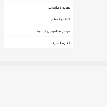
حقائق ومؤشرات
الأدلة والمعايير
موسوعة القوانين اليمنية
العلوم الطبية
اتصل بنا
تحمي
العنوان:
صنعاء - فج عطان، شارع الستين