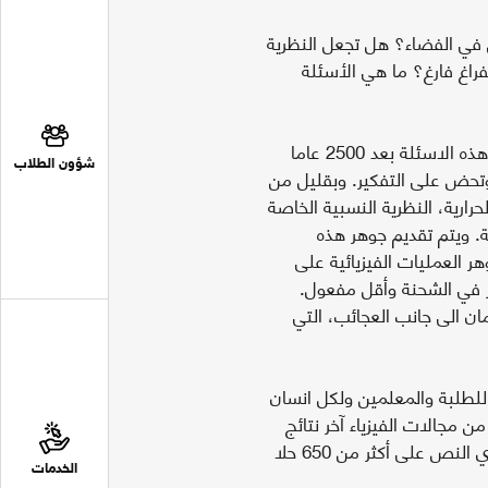
في الفضاء؟ هل تجعل النظرية
راغ فارغ؟ ما هي الأسئلة
من خلال كتاب الفيزياء هذا، أصبح من الممكن الاجابة على مثل هذه الاسئلة بعد 2500 عاما
شؤون الطلاب
تحض على التفكير. وبقليل من
لحرارية، النظرية النسبية الخاصة
ثة. ويتم تقديم جوهر هذه
 العمليات الفيزيائية على
ير في الشحنة وأقل مفعول.
ن الى جانب العجائب، التي
يزية، مناسبا للطلبة والمعلمين ولكل انسان
مجالات الفيزياء آخر نتائج
البحث العلمي ويطرح أفضل الاسئلة وأكثر المفاجآت اثارة. ويحتوي النص على أكثر من 650 حلا
الخدمات