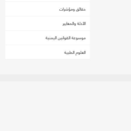
حقائق ومؤشرات
الأدلة والمعايير
موسوعة القوانين اليمنية
العلوم الطبية
اتصل بنا
تحمي
العنوان:
صنعاء - فج عطان، شارع الستين