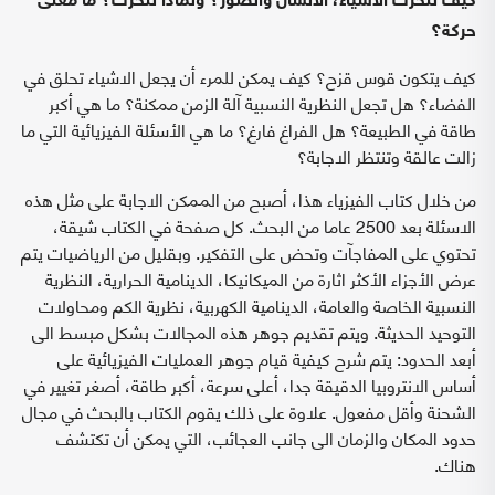
كيف تتحرك الاشياء، الانسان والصور؟ ولماذا تتحرك؟ ما معنى
حركة؟
كيف يتكون قوس قزح؟ كيف يمكن للمرء أن يجعل الاشياء تحلق في
الفضاء؟ هل تجعل النظرية النسبية آلة الزمن ممكنة؟ ما هي أكبر
طاقة في الطبيعة؟ هل الفراغ فارغ؟ ما هي الأسئلة الفيزيائية التي ما
زالت عالقة وتنتظر الاجابة؟
من خلال كتاب الفيزياء هذا، أصبح من الممكن الاجابة على مثل هذه
الاسئلة بعد 2500 عاما من البحث. كل صفحة في الكتاب شيقة،
تحتوي على المفاجآت وتحض على التفكير. وبقليل من الرياضيات يتم
عرض الأجزاء الأكثر اثارة من الميكانيكا، الدينامية الحرارية، النظرية
النسبية الخاصة والعامة، الدينامية الكهربية، نظرية الكم ومحاولات
التوحيد الحديثة. ويتم تقديم جوهر هذه المجالات بشكل مبسط الى
أبعد الحدود: يتم شرح كيفية قيام جوهر العمليات الفيزيائية على
أساس الانتروبيا الدقيقة جدا، أعلى سرعة، أكبر طاقة، أصغر تغيير في
الشحنة وأقل مفعول. علاوة على ذلك يقوم الكتاب بالبحث في مجال
حدود المكان والزمان الى جانب العجائب، التي يمكن أن تكتشف
هناك.