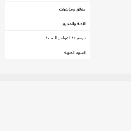
حقائق ومؤشرات
الأدلة والمعايير
موسوعة القوانين اليمنية
العلوم الطبية
اتصل بنا
تحمي
العنوان:
صنعاء - فج عطان، شارع الستين