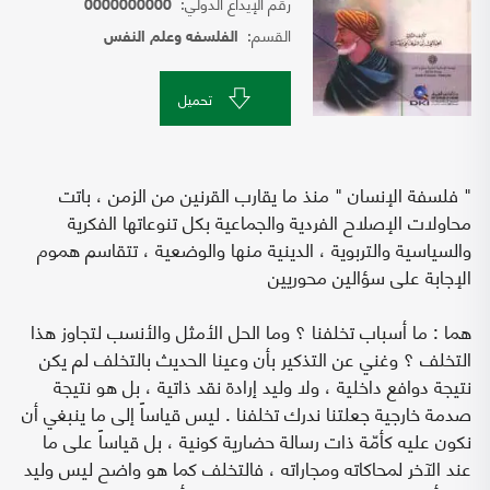
رقم الإيداع الدولي:
0000000000
القسم:
الفلسفه وعلم النفس
تحميل
" فلسفة الإنسان " منذ ما يقارب القرنين من الزمن ، باتت
محاولات الإصلاح الفردية والجماعية بكل تنوعاتها الفكرية
والسياسية والتربوية ، الدينية منها والوضعية ، تتقاسم هموم
الإجابة على سؤالين محوريين
هما : ما أسباب تخلفنا ؟ وما الحل الأمثل والأنسب لتجاوز هذا
التخلف ؟ وغني عن التذكير بأن وعينا الحديث بالتخلف لم يكن
نتيجة دوافع داخلية ، ولا وليد إرادة نقد ذاتية ، بل هو نتيجة
صدمة خارجية جعلتنا ندرك تخلفنا . ليس قياساً إلى ما ينبغي أن
نكون عليه كأمّة ذات رسالة حضارية كونية ، بل قياساً على ما
عند الآخر لمحاكاته ومجاراته ، فالتخلف كما هو واضح ليس وليد