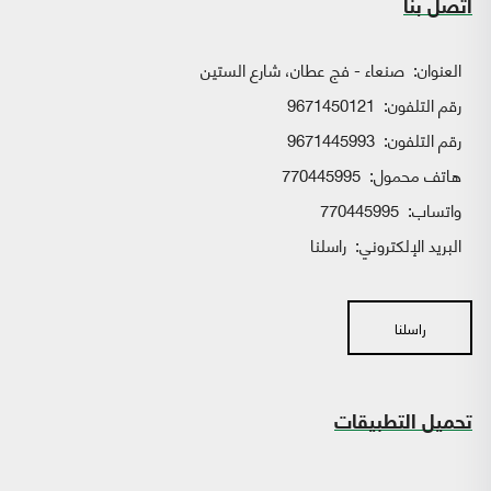
اتصل بنا
العنوان:
صنعاء - فج عطان، شارع الستين
رقم التلفون:
9671450121
رقم التلفون:
9671445993
هاتف محمول:
770445995
واتساب:
770445995
البريد الإلكتروني:
راسلنا
راسلنا
تحميل التطبيقات