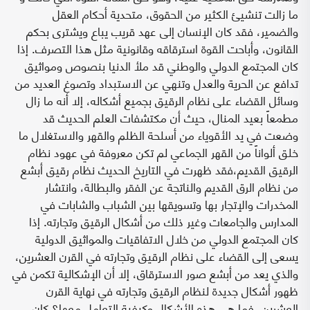
ما زالت تنشيئ الكثير من الحقوق، متحدية أحكام العقل
والضمير، فقد كان الإنسان إلى عهد قريب يباع ويشترى بحكم
القانون، وأباحت القوة استرقاقه وقانونية مثل هذا التصرف. إذا
كان المجتمع الدولي والوطني قد ملأ الدنيا بنصوص ومواثيق
تدافع عن الحرية والعدل وتنهي عن الاستبداد وتصوغ العديد من
وسائل القضاء على نظام الرقيق بجميع أشكاله، إلا أنه ما زال
مطمعاً بعيد المنال، حيث أن مكتشفات العلم الحديث قد
وضعت في يد الأقوياء من أسلحة الظلم والقهر والاستغلال ما
خلق ألواناً من القهر الجماعي لم تكن معروفة في عهود نظام
الرقيق القديم،فقد ظهرت في التاريخ الحديث نظام رقيق أبشع
من نظام الرق القديم والناتجة عن الفقر والبطالة، وانتشار
المخدرات والإتجار بها وتسويقها بين الشباب والشابات في
المدارس والجامعات وغير ذلك من أشكال الرقيق وتجارته. إذا
كان المجتمع الدولي من خلال الاتفاقيات والمواثيق الدولية
يسعى إلى القضاء على نظام الرقيق وتجارته في القرن العشرين،
والذي يعد من أبشع صور الاسترقاق، إلا أن الإشكالية تكمن في
ظهور أشكال جديدة لنظام الرقيق وتجارته في نهاية القرن
العشرين، فما هي هذه الأشكال وكيفية التعامل معها؟ كان