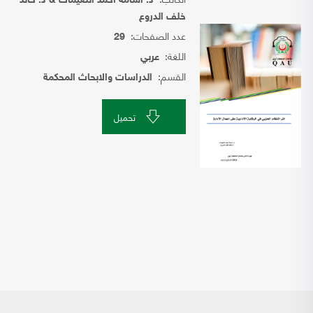
د. اسامة احمد النعيمات & د. خالد
خلف الدروع
عدد الصفحات:
29
اللغة:
عربي
القسم:
الدراسات والابحاث المحكمة
تحميل