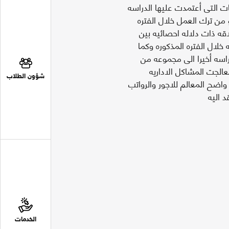
سه البالغه ( 11 ) عاما0 وكانت البيانات التى أعتمدت عليها الدراسه
من ترك العمل خلال الفتره
علاقه ذات دلاله احصائيه بين
لال الفتره المذكوره وكما
R , Rseq , F ,t ,  وتوصلت الدراسه أخيرا الى مجموعه من
الجت المشاكل الاداريه
شؤون الطلاب
 واضح المعالم للاجور والرواتب
 اليه
الخدمات