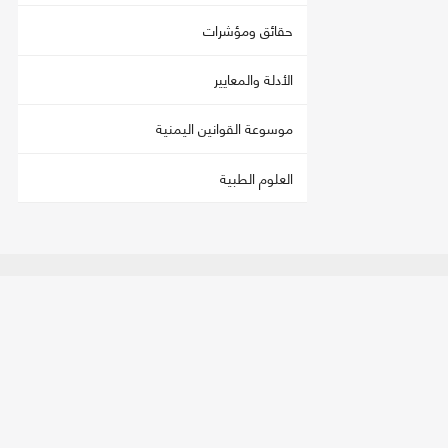
حقائق ومؤشرات
الأدلة والمعايير
موسوعة القوانين اليمنية
العلوم الطبية
اتصل بنا
تحمي
العنوان:
صنعاء - فج عطان، شارع الستين