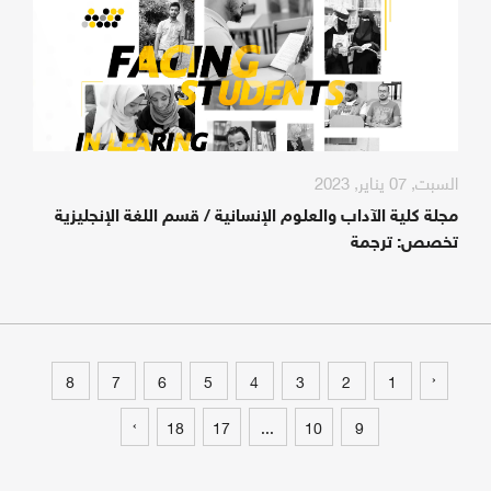
السبت, 07 يناير, 2023
مجلة كلية الآداب والعلوم الإنسانية / قسم اللغة الإنجليزية
تخصص: ترجمة
‹
8
7
6
5
4
3
2
1
›
18
17
...
10
9