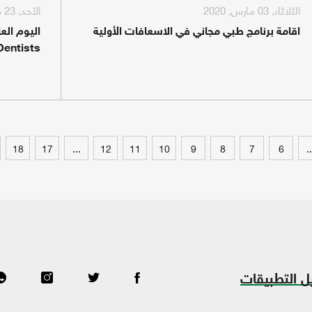
الثلاثاء, 03 مارس, 2020
الأحد, 23 فبراير, 2020
اقامة برنامج طبي مجاني في الاسعافات الأولية
Dentists
18
17
...
12
11
10
9
8
7
6
..
ل التطبيقات