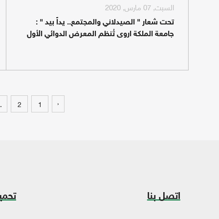
السبت, 07 مارس, 2020
تحت شعار " الصيدلاني والمجتمع.. يداً بيد " :
جامعة الملكة اروى تُنظم المعرض الدوائي الأول
‹
.
2
1
اتصل بنا
تحمي