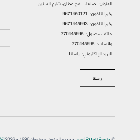
العنوان:
صنعاء - فج عطان، شارع الستين
رقم التلفون:
9671450121
رقم التلفون:
9671445993
هاتف محمول:
770445995
واتساب:
770445995
البريد الإلكتروني:
راسلنا
راسلنا
©
- جميع الحقوق محفوظة 1996 - 2026
إتفاق
جامعة الملكة أروى