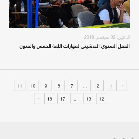
الاثنين, 02 سبتمبر, 2019
الحفل السنوي التدشيني لمهارات اللغة الخمس والفنون
‹
11
10
9
8
7
...
2
1
›
18
17
...
13
12