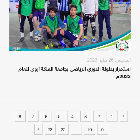
الخميس, 26 يناير, 2023
استمرار بطولة الدوري الرياضي بجامعة الملكة أروى للعام
2023م
‹
8
7
6
5
4
3
2
1
›
23
22
...
10
9