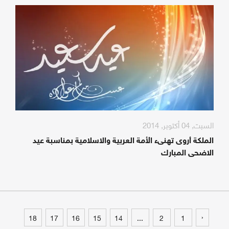
السبت, 04 أكتوبر, 2014
الملكة أروى تهنىء الأمة العربية والاسلامية بمناسبة عيد
الاضحى المبارك
‹
18
17
16
15
14
...
2
1