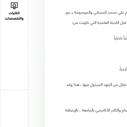
الطالب/ إبراهيم علي محمد السنباني والموسومة بـ دور
الكليات
والتخصصات
بل اللجنة العلمية التي تكونت من:
 داخلياً
جياً.
قلل من الجهد المبذول فيها ، هذا وقد
 والكادر الأكاديمي بالجامعة ، بالإضافة