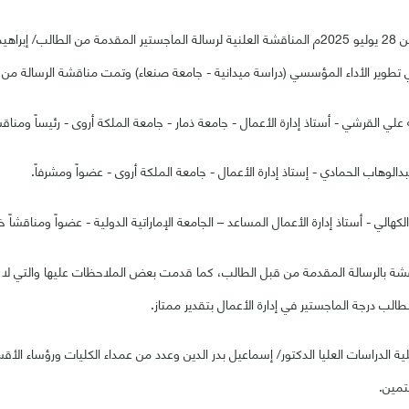
أقيمت صباح يوم الإثنين 28 يوليو 2025م المناقشة العلنية لرسالة الماجستير المقدمة من 
ي تطوير الأداء المؤسسي (دراسة ميدانية - جامعة صنعاء) وتمت مناقشة الرسالة من ق
 علي القرشي - أستاذ إدارة الأعمال - جامعة ذمار - جامعة الملكة أروى - رئيساً ومناقشاً
بدالوهاب الحمادي - إستاذ إدارة الأعمال - جامعة الملكة أروى - عضواً ومشرفاً.
كهالي - أستاذ إدارة الأعمال المساعد – الجامعة الإماراتية الدولية - عضواً ومناقشاً خار
شة بالرسالة المقدمة من قبل الطالب، كما قدمت بعض الملاحظات عليها والتي لا ت
طالب درجة الماجستير في إدارة الأعمال بتقدير ممتاز.
 الدراسات العليا الدكتور/ إسماعيل بدر الدين وعدد من عمداء الكليات ورؤساء الأقسام
تمين.