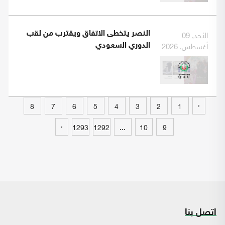
الأحد, 09
النصر يتخطى الاتفاق ويقترب من لقب
أغسطس, 2026
الدوري السعودي
‹
8
7
6
5
4
3
2
1
›
1293
1292
...
10
9
اتصل بنا