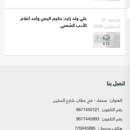
الجمعة, 07
علي ولد زايد: حكيم اليمن وأحد أعلام
أغسطس, 2026
الأدب الشعبي
اتصل بنا
العنوان:
صنعاء - فج عطان، شارع الستين
رقم التلفون:
9671450121
رقم التلفون:
9671445993
هاتف محمول:
770445995