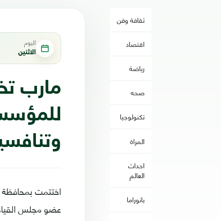
ثقافة وفن
اليوم
اقتصاد
الاثنين
رياضة
مارب تخ
صحه
للمؤسسا
تكنولوجيا
وتنافسي
المراة
احداث
العالم
اختتمت بمحافظة ما
بانوراما
عضو مجلس القيادة 