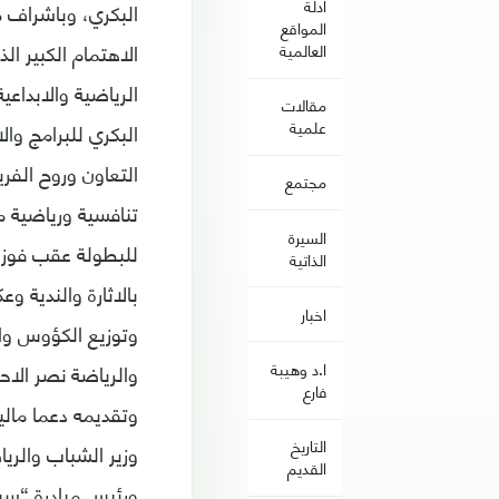
ادلة
البكري، وباشراف 
المواقع
الاهتمام الكبير ا
العالمية
الرياضية والابداعي
مقالات
علمية
البكري للبرامج وا
التعاون وروح الفر
مجتمع
تنافسية ورياضية مم
السيرة
للبطولة عقب فوزه
الذاتية
بالاثارة والندية و
اخبار
وتوزيع الكؤوس وال
والرياضة نصر الاحم
ا.د وهيبة
فارع
وتقديمه دعما مالي
التاريخ
وزير الشباب والر
القديم
ورئيس مبادرة “سبو