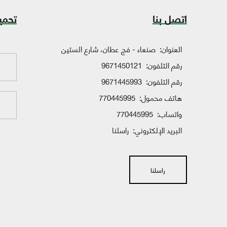
اتصل بنا
تحمي
العنوان:
صنعاء - فج عطان، شارع الستين
رقم التلفون:
9671450121
رقم التلفون:
9671445993
هاتف محمول:
770445995
واتساب:
770445995
البريد الإلكتروني:
راسلنا
راسلنا