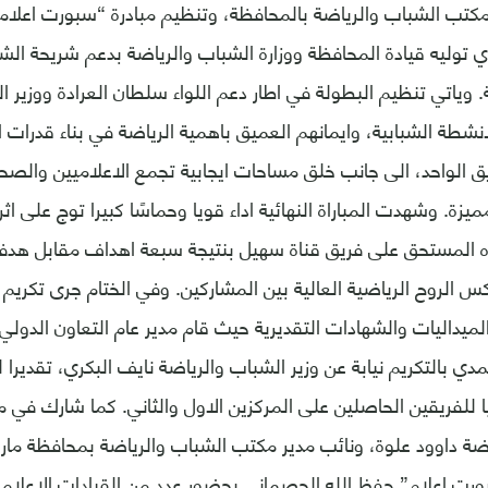
مكتب الشباب والرياضة بالمحافظة، وتنظيم مبادرة “سبورت اعل
لذي توليه قيادة المحافظة ووزارة الشباب والرياضة بدعم شريحة ا
ة. وياتي تنظيم البطولة في اطار دعم اللواء سلطان العرادة ووزير 
لانشطة الشبابية، وايمانهم العميق باهمية الرياضة في بناء قدرات 
يق الواحد، الى جانب خلق مساحات ايجابية تجمع الاعلاميين والصح
يزة. وشهدت المباراة النهائية اداء قويا وحماسًا كبيرا توج على اثر
 المستحق على فريق قناة سهيل بنتيجة سبعة اهداف مقابل هدفي
عكس الروح الرياضية العالية بين المشاركين. وفي الختام جرى تكريم
ميداليات والشهادات التقديرية حيث قام مدير عام التعاون الدولي 
دي بالتكريم نيابة عن وزير الشباب والرياضة نايف البكري، تقديرا 
ا للفريقين الحاصلين على المركزين الاول والثاني. كما شارك في 
ياضة داوود علوة، ونائب مدير مكتب الشباب والرياضة بمحافظة م
رت اعلام” حفظ الله الحصماني بحضور عدد من القيادات الاعلامي