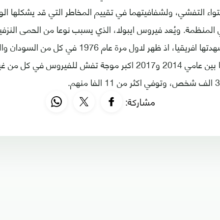
واء التفشي، ولشفافيتهما في تقييم المخاطر التي قد يشكلها ال
 المنظمة. ويُعد فيروس ايبولا، الذي يسبب نوعا من الحمى النزفي
الفيروسات التي شهدتها افريقيا، اذ ظهر لاول مرة عام 
وشهد غرب افريقيا بين عامي 2014 و2017 اكبر موجة تفش للفيروس ف
مشاركة: