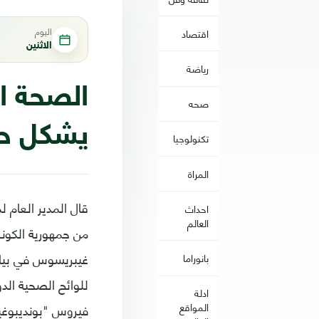
اليوم
اقتصاد
الاثنين
رياضة
الصحة ال
صحه
يشكل حا
تكنولوجيا
المراة
قال المدير العام
احداث
العالم
من جمهورية الكونغ
غيبريسوس في بيان
بانوراما
للوائح الصحية الد
ادلة
فيروس "بونديبوغيو"
المواقع