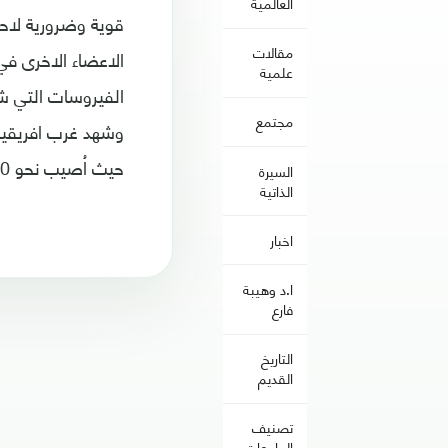
العالمية
قوية وضرورية لاحت
مقالات
الاعضاء الاخرى في
علمية
مجتمع
حيث اُصيب نحو 30 الف شخص، وتوفي اكثر من 11 الفا منهم.
السيرة
الذاتية
اخبار
ا.د وهيبة
فارع
التاريخ
القديم
تصنيف
الجامعات