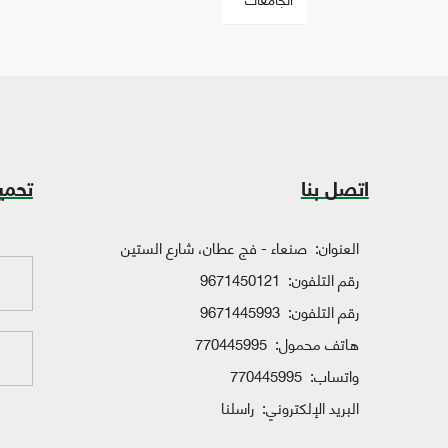
اتصل بنا
تحمي
العنوان:
صنعاء - فج عطان، شارع الستين
رقم التلفون:
9671450121
رقم التلفون:
9671445993
هاتف محمول:
770445995
واتساب:
770445995
البريد الإلكتروني:
راسلنا