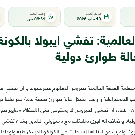
تاريخ النشر
وقت النشر
18 مايو 2026
08:51 ص
عالمية: تفشي ايبولا بالكونغ
لة طوارئ دولية
 لمنظمة الصحة العالمية تيدروس ادهانوم غيبريسوس، ان تفشي ف
و الديمقراطية واوغندا يشكل حالة طوارئ صحية عامة تثير قلقا دو
، الاحد، ان تفشي الفيروس لا يستوفي حتى اللحظة، معايير طوار
ولية. واضاف انه اجرى مباحثات مع مسؤولي البلدين بشان تفشي اي
. واعرب عن امتنانه للسلطات في الكونغو الديمقراطية واوغندا لال