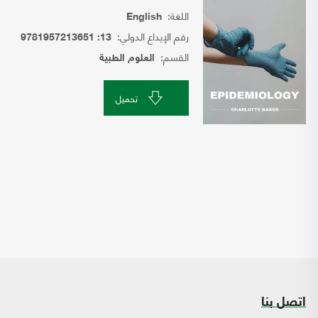
اللغة:
English
رقم الإيداع الدولي:
13: 9781957213651
القسم:
العلوم الطبية
تحميل
اتصل بنا