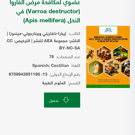
عضوي لمكافحة مرض الفاروا
(Varroa destructor) في
النحل (Apis mellifera)
الكاتب:
إيبارا-نافاريتي وبينارجوتي-ميندوزا |
الناشر: مجموعة AEA للنشر | الترخيص: CC
BY-NC-SA
عدد الصفحات:
76
اللغة:
Spanish; Castilian
رقم الإيداع الدولي:
13: 9789942651198
القسم:
العلوم الطبية
تحميل