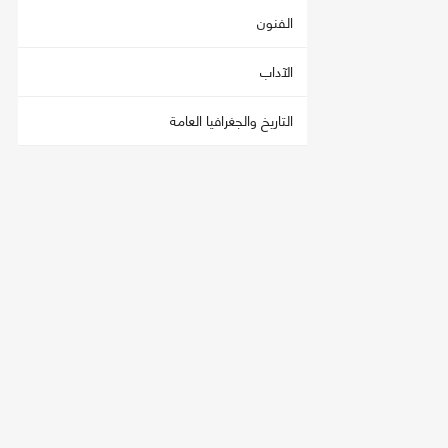
الفنون
الآداب
التاريخ والجغرافيا العامة