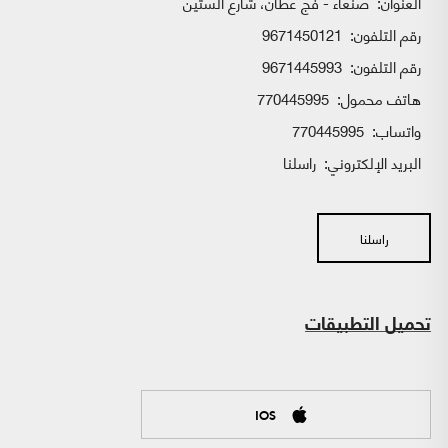
العنوان:
صنعاء - فج عطان، شارع الستين
رقم التلفون:
9671450121
رقم التلفون:
9671445993
هاتف محمول:
770445995
واتساب:
770445995
البريد الإلكتروني:
راسلنا
راسلنا
تحميل التطبيقات
IOS