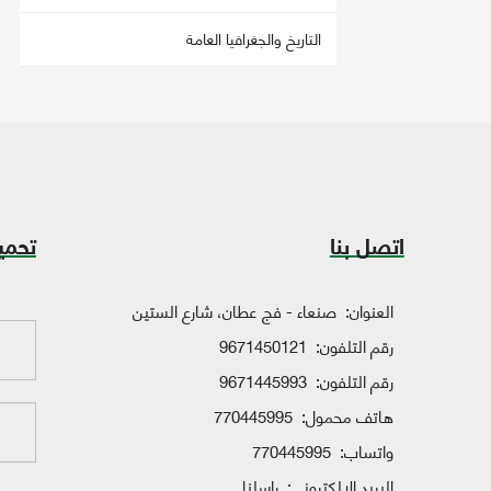
التاريخ والجغرافيا العامة
اتصل بنا
تحمي
العنوان:
صنعاء - فج عطان، شارع الستين
رقم التلفون:
9671450121
رقم التلفون:
9671445993
هاتف محمول:
770445995
واتساب:
770445995
البريد الإلكتروني:
راسلنا