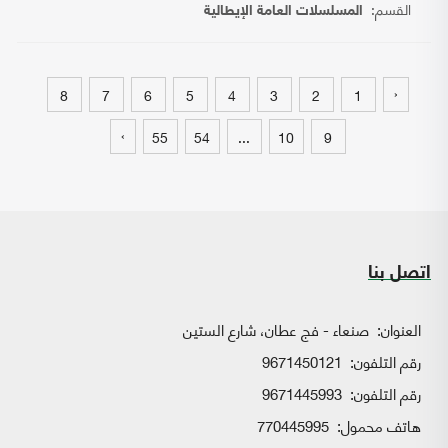
القسم:
المسلسلات العامة الإيطالية
‹
8
7
6
5
4
3
2
1
›
55
54
...
10
9
اتصل بنا
العنوان:
صنعاء - فج عطان، شارع الستين
رقم التلفون:
9671450121
رقم التلفون:
9671445993
هاتف محمول:
770445995