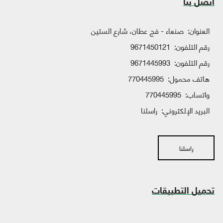
اتصل بنا
العنوان:
صنعاء - فج عطان، شارع الستين
رقم التلفون:
9671450121
رقم التلفون:
9671445993
هاتف محمول:
770445995
واتساب:
770445995
البريد الإلكتروني:
راسلنا
راسلنا
تحميل التطبيقات