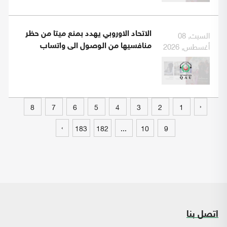
السبت, 08
الاتحاد الاوروبي يهدد بمنع ميتا من حظر
أغسطس, 2026
منافسيها من الوصول الى واتساب
‹
8
7
6
5
4
3
2
1
›
183
182
...
10
9
اتصل بنا