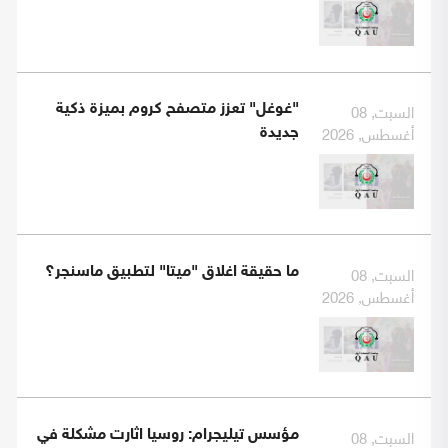
السبت, 08
"غوغل" تعزز متصفح كروم بميزة ذكية
أغسطس, 2026
جديدة
السبت, 08
ما حقيقة اغلاق "ميتا" لتطبيق ماسنجر؟
أغسطس, 2026
السبت, 08
مؤسس تيليجرام: روسيا اثارت مشكلة في